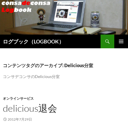
検
ログブック（LOGBOOK）
索
コ
メインメ
ン
ニュー
テ
ン
コンテンツタグのアーカイブ: Delicious分室
ツ
へ
コンサデコンサのDelicious分室
ス
キ
ッ
オンラインサービス
プ
delicious退会
2012年7月29日