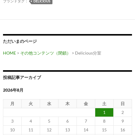
ク
ブランドタグ：
DELICIOUS
集
ただいまのページ
HOME
>
その他コンテンツ（閉鎖）
>
Delicious分室
投稿記事アーカイブ
2026年8月
月
火
水
木
金
土
日
1
2
3
4
5
6
7
8
9
10
11
12
13
14
15
16