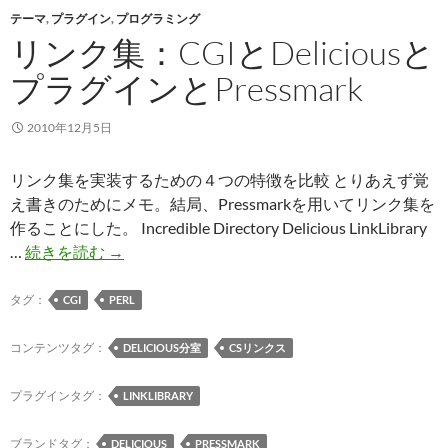
テーマ
っ
,
プラグイン
,
プログラミング
リンク集：CGIとDeliciousと
た
Link
プラグインとPressmark
Library、
Delicious、
2010年12月5日
は
て
リンク集を実装するための４つの特徴を比較 とりあえず覚
な
え書きのためにメモ。結局、Pressmarkを用いてリンク集を
の
作ることにした。 Incredible Directory Delicious LinkLibrary
利
リ
…
続きを読む
→
用
ン
を
ク
タグ：
CGI
PERL
終
集：
了
CGI
コンテンツタグ：
DELICIOUS分室
CSリンクス
し
と
て、
Delicious
プラグインタグ：
LINKLIBRARY
「CS
と
リ
プ
ブランドタグ：
DELICIOUS
PRESSMARK