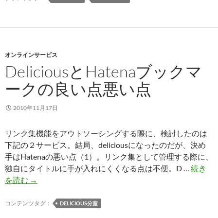
ン
ラ
ク
グ
ス」
イ
に
ン
一
オンラインサービス
と
本
DeliciousとHatenaブックマ
Pressmark
化
ークの良い点悪い点
2010年11月17日
リンク集機能をアウトソーシングする際に、検討したのは
下記の２サービス。結局、deliciousになったのだが、決め
手はHatenaの悪い点（1）。リンク集として管理する際に、
独自にタイトルに手が入れにくくなる点は不便。D …
続き
Delicious
を読む
→
と
Hatena
コンテンツタグ：
DELICIOUS分室
ブ