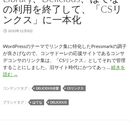
の利用を終了して、「CSリ
ンクス」に一本化
2010年12月8日
WordPressのテーマでリンク集に特化したPressmarkの調子
が良さげなので、コンサドーレの応援サイトであるコンサ
デコンサのリンク集は、「CSリンクス」としてそれで管理
することにしました。旧サイト時代にかつてあっ …
続きを
本
読む
→
宅
で
コンテンツタグ：
DELICIOUS分室
CSリンクス
試
験
ブランドタグ：
はてな
DELICIOUS
運
用
中
だ