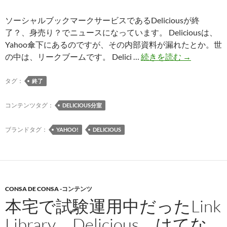
ソーシャルブックマークサービスであるDeliciousが終
了？、身売り？でニュースになっています。 Deliciousは、
Yahoo傘下にあるのですが、その内部資料が漏れたとか。世
Delicious
の中は、リークブームです。 Delici …
続きを読む
→
が
終
タグ：
終了
了？
身
コンテンツタグ：
DELICIOUS分室
売
り？
ブランドタグ：
YAHOO!
DELICIOUS
CONSA DE CONSA -コンテンツ
本宅で試験運用中だったLink
Library、Delicious、はてな