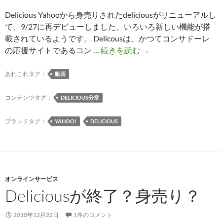
Delicious Yahooから身売りされたdeliciousがリニューアルし
て、9/27に再デビューしました。いろいろ新しい機能が搭
載されているようです。 Delicousは、かつてコンサドーレ
Delicious
の応援サイトであるコン …
続きを読む
→
が
リ
あれこれタグ：
動画
ニ
ュ
コンテンツタグ：
DELICIOUS分室
ー
ア
ブランドタグ：
YAHOO!
DELICIOUS
ル
オンラインサービス
Deliciousが終了？身売り？
2010年12月22日
1件のコメント