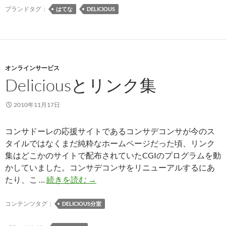
ッ
ブランドタグ：
はてな
DELICIOUS
ク
マ
ー
ク
オンラインサービス
の
Deliciousとリンク集
良
い
点
2010年11月17日
悪
い
コンサドーレの応援サイトであるコンサデコンサが今のス
点
タイルではなくまだ純粋なホームページだった頃、リンク
集はどこかのサイトで配布されていたCGIのプログラムを動
かしていました。コンサデコンサをリニューアルするにあ
Delicious
たり、こ …
続きを読む
→
と
リ
コンテンツタグ：
DELICIOUS分室
ン