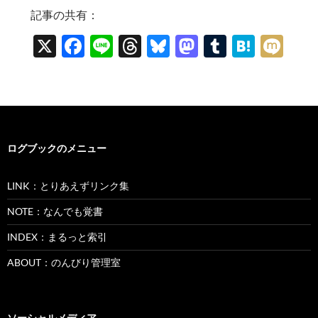
記事の共有：
X
F
Li
T
Bl
M
T
H
M
ac
n
hr
u
as
u
at
ixi
e
e
e
es
to
m
e
b
a
k
d
bl
n
o
ds
y
o
r
a
ログブックのメニュー
o
n
k
LINK：とりあえずリンク集
NOTE：なんでも覚書
INDEX：まるっと索引
ABOUT：のんびり管理室
ソーシャルメディア