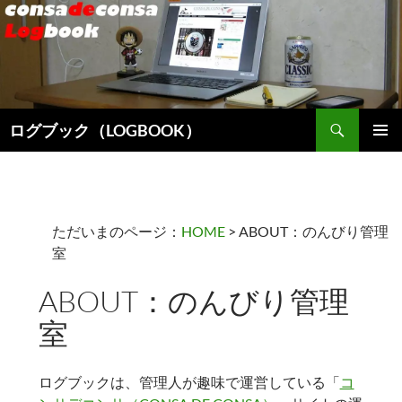
検
ログブック（LOGBOOK）
索
コ
メインメ
ン
ニュー
テ
ン
ツ
ただいまのページ：
HOME
> ABOUT：のんびり管理
へ
室
ス
キ
ABOUT：のんびり管理
ッ
プ
室
ログブックは、管理人が趣味で運営している「
コ