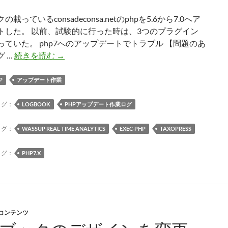
全
て
載っているconsadeconsa.netのphpを5.6から7.0へア
シ
トした。 以前、試験的に行った時は、3つのプラグイン
ョ
っていた。 php7へのアップデートでトラブル 【問題のあ
ー
ロ
 …
続きを読む
→
ト
グ
コ
ブ
P
アップデート作業
ー
ッ
ド
ク
タグ：
LOGBOOK
PHPアップデート作業ログ
化
を
php7.0
タグ：
WASSUP REAL TIME ANALYTICS
EXEC-PHP
TAXOPRESS
化
タグ：
PHP7.X
-コンテンツ