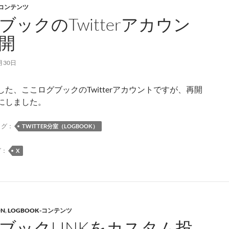
-コンテンツ
ン
ブックのTwitterアカウン
サ
デ
開
コ
ン
月30日
サ
の
した、ここログブックのTwitterアカウントですが、再開
投
にしました。
稿
記
タグ：
TWITTER分室（LOGBOOK）
事
の
グ：
X
パ
ー
マ
リ
ン
ON
,
LOGBOOK-コンテンツ
ク
ブックLINKをカスタム投
URL