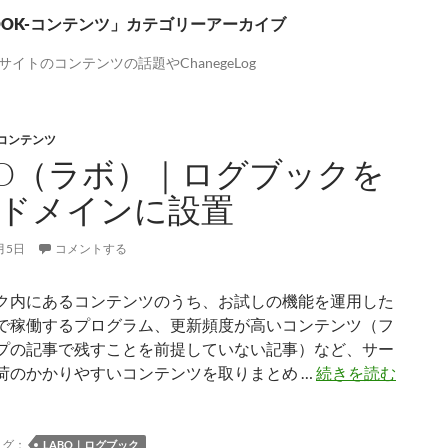
BOOK-コンテンツ」カテゴリーアーカイブ
Kサイトのコンテンツの話題やChanegeLog
-コンテンツ
BO（ラボ）｜ログブックを
ドメインに設置
月5日
コメントする
ク内にあるコンテンツのうち、お試しの機能を運用した
で稼働するプログラム、更新頻度が高いコンテンツ（フ
プの記事で残すことを前提していない記事）など、サー
LABO
荷のかかりやすいコンテンツを取りまとめ …
続きを読む
ボ）
｜
ロ
タグ：
LABO｜ログブック