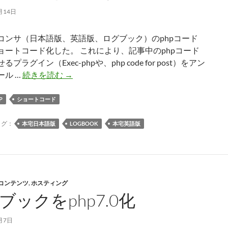
投
月14日
稿
化
コンサ（日本語版、英語版、ログブック）のphpコード
（完
ョートコード化した。 これにより、記事中のphpコード
了）
プラグイン（Exec-phpや、php code for post）をアン
コ
ール …
続きを読む
→
ン
サ
P
ショートコード
デ
コ
タグ：
本宅日本語版
LOGBOOK
本宅英語版
ン
サ
の
php
-コンテンツ
,
ホスティング
コ
ブックをphp7.0化
ー
ド
を
月7日