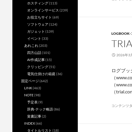
ホスティング
(113)
オンラインサービス
(239)
お役立ちサイト
(69)
ソフトウェア
(124)
ガジェット
(139)
LOGBOOK
イベント
(33)
TR
あれこれ
(203)
四方山話
(101)
2026年3
AI作成記事
(15)
クリッピング
(51)
ログブッ
電気仕掛けの箱庭
(36)
（www.c
固定ページ
(642)
（www.c
LINK
(463)
（trial.co
NOTE
(98)
予定表
(9)
コンテンツ
辞典-テック略語
(86)
覚書記事
(2)
INDEX
(66)
タイトルリスト
(18)