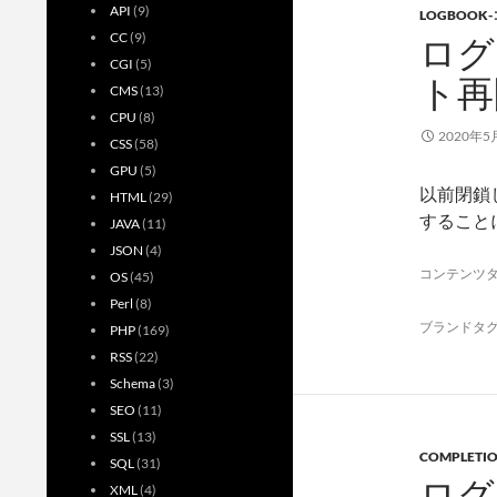
API
(9)
LOGBOOK
CC
(9)
ログ
CGI
(5)
ト再
CMS
(13)
CPU
(8)
2020年5
CSS
(58)
GPU
(5)
以前閉鎖
HTML
(29)
すること
JAVA
(11)
JSON
(4)
コンテンツ
OS
(45)
Perl
(8)
ブランドタ
PHP
(169)
RSS
(22)
Schema
(3)
SEO
(11)
SSL
(13)
COMPLETI
SQL
(31)
ログ
XML
(4)