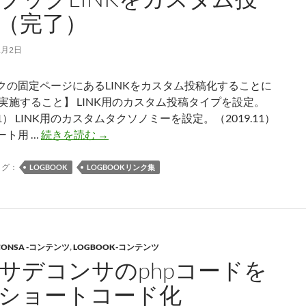
（完了）
を
変
更
1月2日
クの固定ページにあるLINKをカスタム投稿化することに
【実施すること】 LINK用のカスタム投稿タイプを設定。
.11） LINK用のカスタムタクソノミーを設定。（2019.11）
ロ
ート用 …
続きを読む
→
グ
ブ
タグ：
LOGBOOK
LOGBOOKリンク集
ッ
ク
LINK
を
 CONSA -コンテンツ
,
LOGBOOK-コンテンツ
カ
サデコンサのphpコードを
ス
タ
ショートコード化
ム