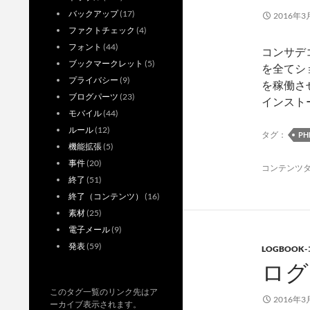
バックアップ
(17)
2016年3
ファクトチェック
(4)
フォント
(44)
コンサデ
ブックマークレット
(5)
を全てシ
プライバシー
(9)
を稼働させる
ブログパーツ
(23)
インスト
モバイル
(44)
ルール
(12)
タグ：
PH
機能拡張
(5)
事件
(20)
コンテンツ
終了
(51)
終了（コンテンツ）
(16)
素材
(25)
電子メール
(9)
発表
(59)
LOGBOOK
ログ
このタグ一覧のリンク先はア
2016年3
ーカイブ表示されます。