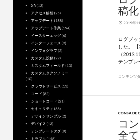
XR
(13)
稿化
アクセス解析
(25)
アップデート
(188)
2019年1
アップデート作業
(194)
イースターエッグ
(6)
ログブッ
インターフェース
(9)
した。 
インフォグラフ
(2)
（2019
カスタム投稿
(22)
テンプレ
カスタムフィールド
(13)
カスタムタクソノミー
コンテンツ
(10)
クラウドサービス
(13)
コード
(82)
ショートコード
(21)
セキュリティ
(88)
CONSA DE
デザインサンプル
(2)
コン
デバイス
(13)
全て
テンプレートタグ
(9)
トラブル
(148)