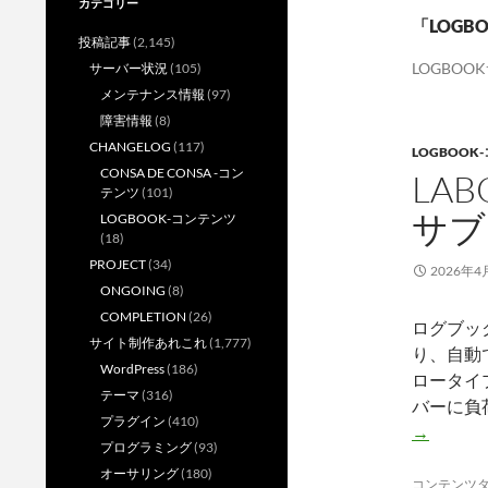
カテゴリー
「LOG
投稿記事
(2,145)
LOGBOO
サーバー状況
(105)
メンテナンス情報
(97)
障害情報
(8)
CHANGELOG
(117)
LOGBOOK
CONSA DE CONSA -コン
LA
テンツ
(101)
サブ
LOGBOOK-コンテンツ
(18)
PROJECT
(34)
2026年4
ONGOING
(8)
COMPLETION
(26)
ログブッ
サイト制作あれこれ
(1,777)
り、自動
WordPress
(186)
ロータイ
テーマ
(316)
バーに負
プラグイン
(410)
→
プログラミング
(93)
オーサリング
(180)
コンテンツ