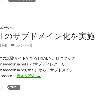
グ
ブ
ッ
ク
-コンテンツ
を
IALのサブドメイン化を実施
サ
ブ
ド
月28日
コメントする
メ
イ
クの試験サイトであるTRIALを、ログブック
ン
onsadeconsa.net）のサブディレクトリ
に
onsadeconsa.net/trial）から、サブドメイン
設
TRIAL
nsadeco …
続きを読む
→
置
の
サ
タグ：
TRIAL
ブ
ド
メ