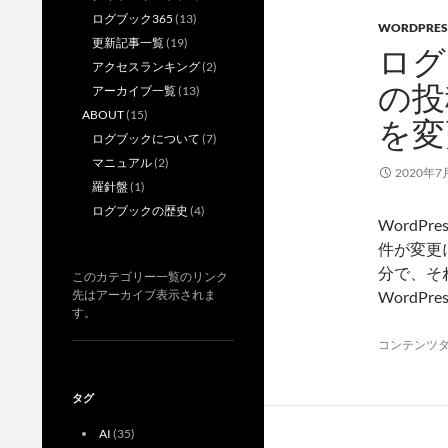
ログブック365
(13)
WORDPRES
更新記事一覧
(19)
ログ
アクセスランキング
(2)
の投
アーカイブ一覧
(13)
ABOUT
(15)
を変
ログブックについて
(7)
マニュアル
(2)
2020年7
羅針盤
(1)
ログブックの歴史
(4)
WordP
件が変更
分で、そ
このカテゴリー一覧のリンク
先はアーカイブ表示されま
WordPre
す。
コンテンツ
タグ
AI
(35)