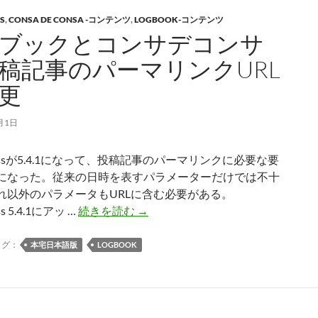
イ
S
,
CONSA DE CONSA -コンテンツ
ン
,
LOGBOOK-コンテンツ
ブックとコンサデコンサ
化
を
稿記事のパーマリンクURL
実
更
施
月1日
ressが5.4.1になって、投稿記事のパーマリンクに必要な要
になった。従来の日時を表すパラメーターだけでは不十
れ以外のパラメータもURLに含む必要がある。
ロ
ss 5.4.1にアッ …
続きを読む
→
グ
ブ
タグ：
本宅日本語版
LOGBOOK
ッ
ク
と
コ