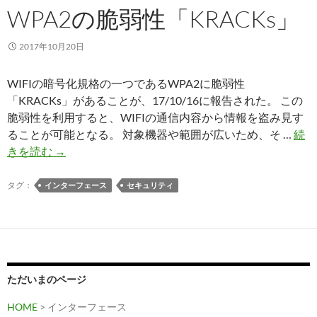
WPA2の脆弱性「KRACKs」
2017年10月20日
WIFIの暗号化規格の一つであるWPA2に脆弱性
「KRACKs」があることが、17/10/16に報告された。 この
脆弱性を利用すると、WIFIの通信内容から情報を盗み見す
ることが可能となる。 対象機器や範囲が広いため、そ …
続
WPA2
きを読む
→
の
脆
タグ：
インターフェース
セキュリティ
弱
性
「KRACKs」
ただいまのページ
HOME
> インターフェース