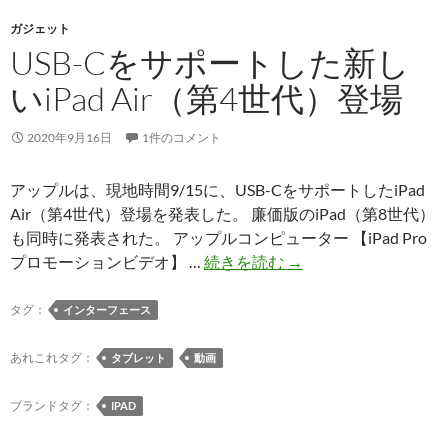
ア
ル
ガジェット
USB-Cをサポートした新し
プ
ロ
いiPad Air（第4世代）登場
ジ
ェ
2020年9月16日
1件のコメント
ク
ト
アップルは、現地時間9/15に、USB-CをサポートしたiPad
で
Air（第4世代）登場を発表した。 廉価版のiPad（第8世代）
CMS
も同時に発表された。 アップルコンピューター 【iPad Pro
候
USB-
プロモーションビデオ】 …
続きを読む
→
補
C
か
を
タグ：
インターフェース
ら
サ
落
ポ
あれこれタグ：
タブレット
動画
選
ー
–
ト
ブランドタグ：
IPAD
ニ
し
ュ