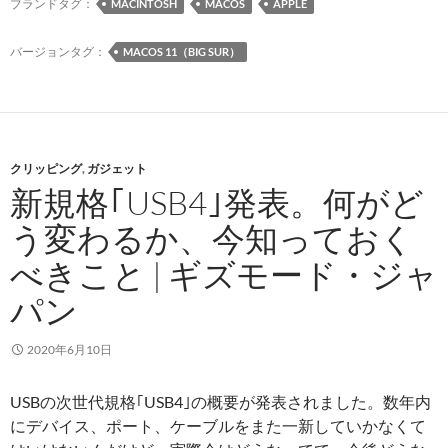
対
ブランドタグ：
MACINTOSH
MACOS
APPLE
応
バージョンタグ：
MACOS 11（BIG SUR）
クリッピング
,
ガジェット
新規格｢USB4｣発表。何がど
う変わるか、今知っておく
べきこと | ギズモード・ジャ
パン
2020年6月10日
USBの次世代規格｢USB4｣の概要が発表されました。数年内
にデバイス、ポート、ケーブルをまた一新していかなくて