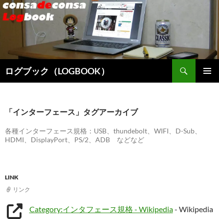
検
ログブック（LOGBOOK）
索
コ
メインメ
ン
ニュー
テ
ン
「インターフェース」タグアーカイブ
ツ
へ
各種インターフェース規格：USB、thundebolt、WIFI、D-Sub、
HDMI、DisplayPort、PS/2、ADB などなど
ス
キ
ッ
プ
LINK
リンク
Category:インタフェース規格 - Wikipedia
- Wikipedia