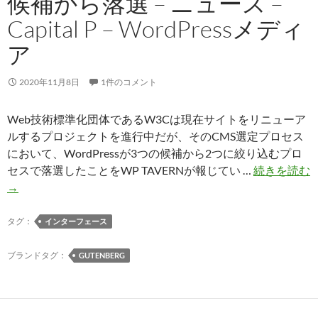
候補から落選 – ニュース –
Capital P – WordPressメディ
ア
2020年11月8日
1件のコメント
Web技術標準化団体であるW3Cは現在サイトをリニューア
ルするプロジェクトを進行中だが、そのCMS選定プロセス
において、WordPressが3つの候補から2つに絞り込むプロ
セスで落選したことをWP TAVERNが報じてい …
続きを読む
WordPress
→
が
W3C
タグ：
インターフェース
の
リ
ブランドタグ：
GUTENBERG
ニ
ュ
ー