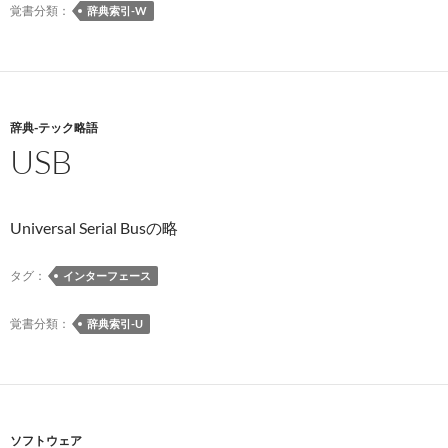
て
覚書分類：
辞典索引-W
お
く
べ
き
こ
辞典-テック略語
USB
と
|
ギ
ズ
Universal Serial Busの略
モ
ー
タグ：
インターフェース
ド・
ジ
覚書分類：
辞典索引-U
ャ
パ
ン
ソフトウェア