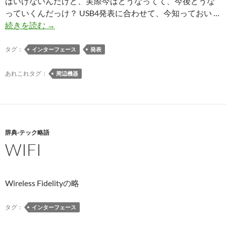
はいけないんだけど、実際今はどうなってて、今後どうな
っていくんだっけ？ USB4発表に合わせて、今知っておい …
新
続きを読む
→
規
格
タグ：
インターフェース
発表
｢USB4｣
発
あれこれタグ：
周辺機器
表。
何
が
ど
辞典-テック略語
う
WIFI
変
わ
る
か、
Wireless Fidelityの略
今
知
タグ：
インターフェース
っ