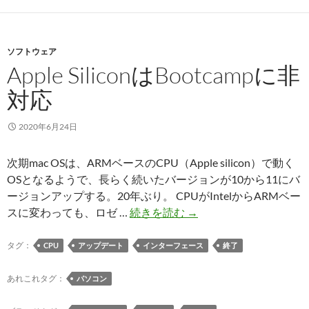
た
ー
新
ス
し
–
ソフトウェア
い
Capital
Apple SiliconはBootcampに非
iPad
P
Air（第
対応
–
4
WordPress
世
メ
2020年6月24日
代）
デ
登
ィ
次期mac OSは、ARMベースのCPU（Apple silicon）で動く
場
ア
OSとなるようで、長らく続いたバージョンが10から11にバ
ージョンアップする。20年ぶり。 CPUがIntelからARMベー
Apple
スに変わっても、ロゼ …
続きを読む
→
Silicon
は
タグ：
CPU
アップデート
インターフェース
終了
Bootcamp
に
あれこれタグ：
パソコン
非