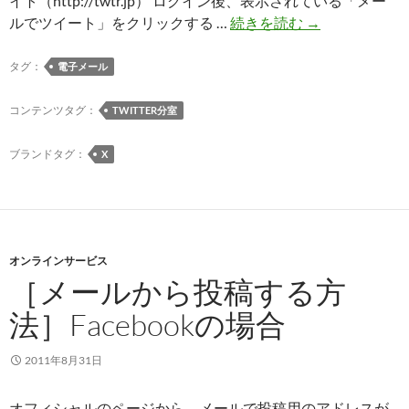
イト（http://twtr.jp） ログイン後、表示されている「メー
［メ
ルでツイート」をクリックする …
続きを読む
→
ー
ル
タグ：
電子メール
か
ら
コンテンツタグ：
TWITTER分室
投
稿
ブランドタグ：
X
す
る
方
法］
オンラインサービス
twitter
［メールから投稿する方
の
場
法］Facebookの場合
合
2011年8月31日
オフィシャルのページから、メールで投稿用のアドレスが