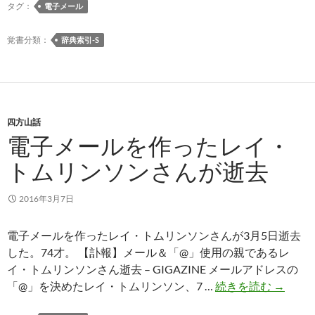
タグ：
電子メール
覚書分類：
辞典索引-S
四方山話
電子メールを作ったレイ・
トムリンソンさんが逝去
2016年3月7日
電子メールを作ったレイ・トムリンソンさんが3月5日逝去
した。74才。 【訃報】メール＆「@」使用の親であるレ
イ・トムリンソンさん逝去 – GIGAZINE メールアドレスの
電
「@」を決めたレイ・トムリンソン、7 …
続きを読む
→
子