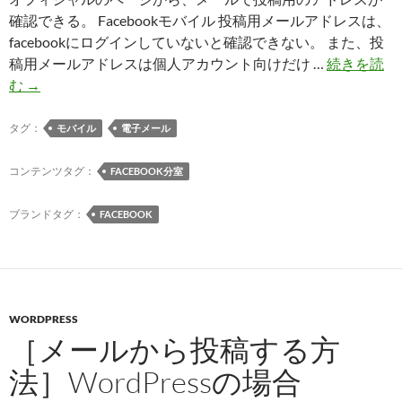
確認できる。 Facebookモバイル 投稿用メールアドレスは、
facebookにログインしていないと確認できない。 また、投
稿用メールアドレスは個人アカウント向けだけ …
続きを読
［メ
む
→
ー
ル
タグ：
モバイル
電子メール
か
ら
コンテンツタグ：
FACEBOOK分室
投
稿
ブランドタグ：
FACEBOOK
す
る
方
法］
WORDPRESS
Facebook
［メールから投稿する方
の
場
法］WordPressの場合
合