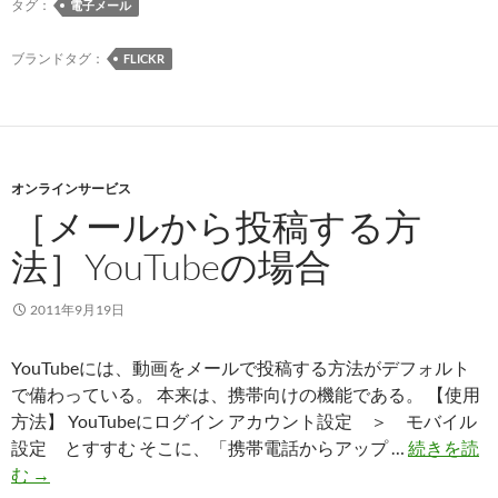
ル
タグ：
電子メール
去
か
ら
ブランドタグ：
FLICKR
投
稿
す
る
オンラインサービス
方
［メールから投稿する方
法］
flickr
法］YouTubeの場合
の
場
2011年9月19日
合
YouTubeには、動画をメールで投稿する方法がデフォルト
で備わっている。 本来は、携帯向けの機能である。 【使用
方法】 YouTubeにログイン アカウント設定 ＞ モバイル
設定 とすすむ そこに、「携帯電話からアップ …
続きを読
［メ
む
→