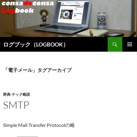
検
ログブック（LOGBOOK）
索
コ
メインメ
ン
ニュー
テ
ン
「電子メール」タグアーカイブ
ツ
へ
ス
キ
辞典-テック略語
ッ
SMTP
プ
Simple Mail Transfer Protocolの略