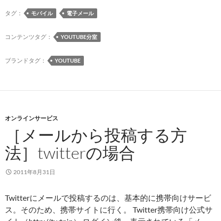
ー
ル
タグ：
モバイル
電子メール
か
ら
コンテンツタグ：
YOUTUBE分室
投
稿
ブランドタグ：
YOUTUBE
す
る
方
法］
オンラインサービス
YouTube
［メールから投稿する方
の
場
法］twitterの場合
合
2011年8月31日
Twitterにメールで投稿するのは、基本的に携帯向けサービ
ス。そのため、携帯サイトに行く。 Twitter携帯向け公式サ