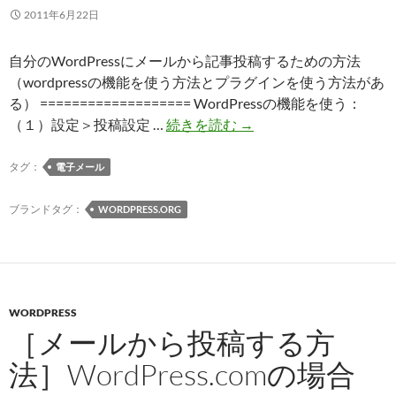
2011年6月22日
自分のWordPressにメールから記事投稿するための方法
（wordpressの機能を使う方法とプラグインを使う方法があ
る） =================== WordPressの機能を使う：
［メ
（１）設定＞投稿設定 …
続きを読む
→
ー
ル
タグ：
電子メール
か
ら
ブランドタグ：
WORDPRESS.ORG
投
稿
す
る
WORDPRESS
方
［メールから投稿する方
法］
WordPress
法］WordPress.comの場合
の