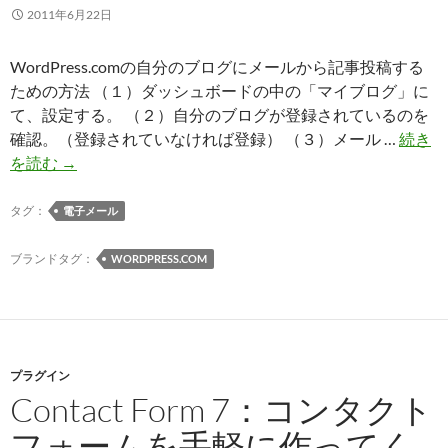
場
2011年6月22日
合
WordPress.comの自分のブログにメールから記事投稿する
ための方法 （１）ダッシュボードの中の「マイブログ」に
て、設定する。 （２）自分のブログが登録されているのを
確認。（登録されていなければ登録） （３）メール …
続き
［メ
を読む
→
ー
ル
タグ：
電子メール
か
ら
ブランドタグ：
WORDPRESS.COM
投
稿
す
る
プラグイン
方
Contact Form 7：コンタクト
法］
WordPress.com
フォームを手軽に作ってく