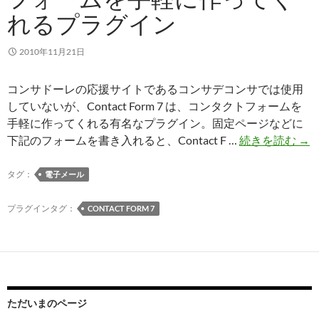
の
れるプラグイン
場
合
2010年11月21日
コンサドーレの応援サイトであるコンサデコンサでは使用
していないが、Contact Form 7 は、コンタクトフォームを
手軽に作ってくれる有名なプラグイン。固定ページなどに
Con
下記のフォームを書き入れると、Contact F …
続きを読む
→
For
7：
タグ：
電子メール
コ
ン
プラグインタグ：
CONTACT FORM 7
タ
ク
ト
フ
ォ
ただいまのページ
ー