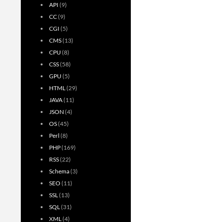
API
(9)
CC
(9)
CGI
(5)
CMS
(13)
CPU
(8)
CSS
(58)
GPU
(5)
HTML
(29)
JAVA
(11)
JSON
(4)
OS
(45)
Perl
(8)
PHP
(169)
RSS
(22)
Schema
(3)
SEO
(11)
SSL
(13)
SQL
(31)
XML
(4)