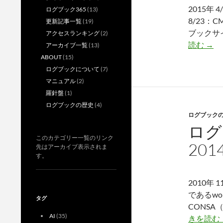
2024）
2015年 
ログブック365
(13)
8/23：C
更新記事一覧
(19)
ブックサ
アクセスランキング
(2)
ロ
読む
→
アーカイブ一覧
(13)
グ
ABOUT
(15)
ブ
ログブックについて
(7)
ッ
マニュアル
(2)
ク
羅針盤
(1)
ヒ
ログブックの歴史
(4)
ログブック
ス
ログ
ト
このカテゴリー一覧のリンク
リ
201
先はアーカイブ表示されま
ー
す。
（20
201
2010年 
であるword
タグ
CONSA（
AI
(35)
きを読む