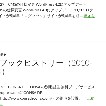
4/29：CMSの仕様変更 WordPress 4.2にアップデート
MSの仕様変更 WordPress 4.3にアップデート 11/3：ログ
イトが5周年 「ログブック」サイトが5周年を迎 …
続きを
の歴史
ブックヒストリー（2010-
4）
15-
9）
11/3：CONSA DE CONSA の別宅誕生 無料ブログサービス
press.comにCONSA DE
http://www.consadeconsa.com/）の別宅を設置。（ …
続
ロ
→