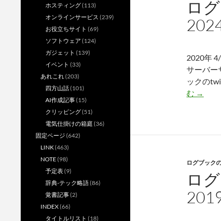
ログ
ホスティング
(113)
オンラインサービス
(239)
202
お役立ちサイト
(69)
ソフトウェア
(124)
ガジェット
(139)
2020年 
イベント
(33)
サーバーサ
あれこれ
(203)
ックのtw
四方山話
(101)
ロ
む
→
AI作成記事
(15)
グ
クリッピング
(51)
ブ
電気仕掛けの箱庭
(36)
ッ
固定ページ
(642)
ク
LINK
(463)
ヒ
NOTE
(98)
ログブック
ス
予定表
(9)
ログ
ト
辞典-テック略語
(86)
リ
201
覚書記事
(2)
ー
INDEX
(66)
（2020
タイトルリスト
(18)