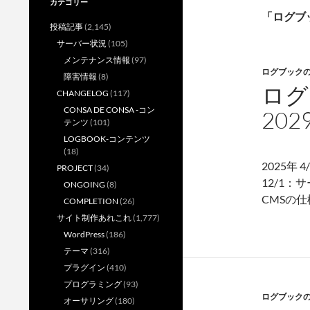
カテゴリー
「ログブ
投稿記事
(2,145)
サーバー状況
(105)
メンテナンス情報
(97)
ログブック
障害情報
(8)
ログ
CHANGELOG
(117)
CONSA DE CONSA -コン
202
テンツ
(101)
LOGBOOK-コンテンツ
(18)
2025年 
PROJECT
(34)
12/1：
ONGOING
(8)
CMSの仕様
COMPLETION
(26)
サイト制作あれこれ
(1,777)
WordPress
(186)
テーマ
(316)
プラグイン
(410)
プログラミング
(93)
ログブック
オーサリング
(180)