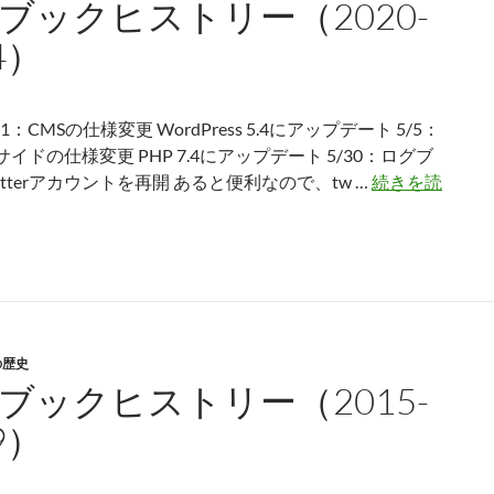
ブックヒストリー（2020-
ト
リ
4）
ー
（2025-
2029）
4/1：CMSの仕様変更 WordPress 5.4にアップデート 5/5：
イドの仕様変更 PHP 7.4にアップデート 5/30：ログブ
itterアカウントを再開 あると便利なので、tw …
続きを読
の歴史
ブックヒストリー（2015-
9）
-