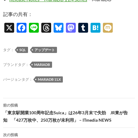
記事の共有：
X
F
Li
T
Bl
M
T
H
M
ac
n
hr
u
as
u
at
ixi
e
e
e
es
to
m
e
タグ：
SQL
アップデート
b
a
k
d
bl
n
o
ds
y
o
r
a
ブランドタグ：
MARIADB
o
n
バージョンタグ：
MARIADB 11.X
k
投
前の投稿
稿
「東京駅開業100周年記念Suica」は26年3月末で失効 JR東が告
知 「427万枚中、250万枚が未利用」 – ITmedia NEWS
ナ
ビ
次の投稿