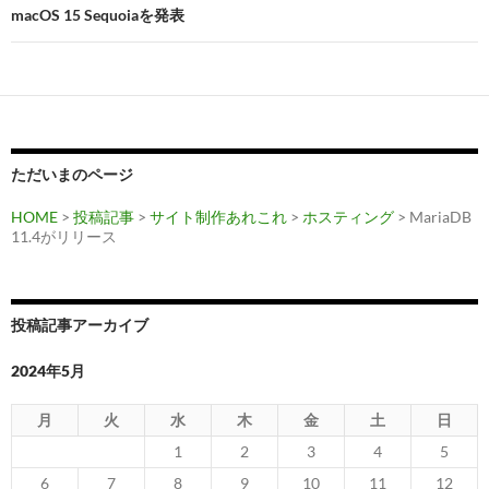
macOS 15 Sequoiaを発表
ゲ
ー
シ
ョ
ン
ただいまのページ
HOME
>
投稿記事
>
サイト制作あれこれ
>
ホスティング
> MariaDB
11.4がリリース
投稿記事アーカイブ
2024年5月
月
火
水
木
金
土
日
1
2
3
4
5
6
7
8
9
10
11
12