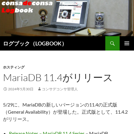
検
ログブック（LOGBOOK）
索
コ
メインメ
ン
ニュー
テ
ン
ホスティング
ツ
MariaDB 11.4がリリース
へ
ス
2024年5月30日
コンサデコンサ管理人
キ
ッ
5/29に、MariaDBの新しいバージョンの11.4の正式版
プ
（General Availability）が登場した。正式版として、11.4.2
がリリース。
Release Notes – MariaDB 11.4 Series
– MariaDB