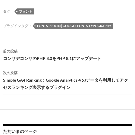
e
e
e
es
to
m
e
タグ：
フォント
b
a
k
d
bl
n
o
ds
y
o
r
a
プラグインタグ：
FONTS PLUGIN | GOOGLE FONTS TYPOGRAPHY
o
n
k
投
前の投稿
稿
コンサデコンサのPHP 8.0をPHP 8.1にアップデート
ナ
次の投稿
ビ
Simple GA4 Ranking：Google Analytics 4 のデータを利用してアク
セスランキング表示するプラグイン
ゲ
ー
シ
ョ
ン
ただいまのページ