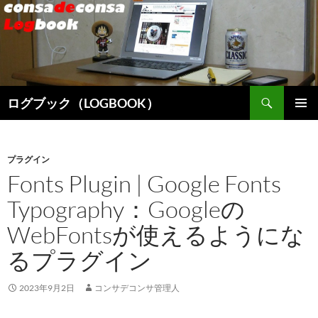
検
ログブック（LOGBOOK）
索
コ
メインメ
ン
ニュー
テ
ン
プラグイン
ツ
Fonts Plugin | Google Fonts
へ
Typography：Googleの
ス
キ
WebFontsが使えるようにな
ッ
プ
るプラグイン
2023年9月2日
コンサデコンサ管理人