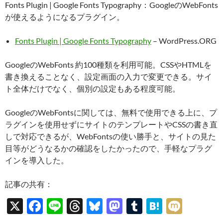
Fonts Plugin | Google Fonts Typography：GoogleのWebFonts
が使えるようになるプラグイン。
Fonts Plugin | Google Fonts Typography
– WordPress.ORG
GoogleのWebFonts 約100種類を利用可能。CSSやHTMLを
書き換えることなく、設定画面の入力で変更できる。サイ
ト全体だけでなく、個別の設定もある程度可能。
GoogleのWebFontsに関しては、無料で使用できる上に、プ
ラグインを使用せずにサイトのテンプレートやCSSの書き直
しで対応できるが、WebFontsの使い勝手と、サイトの見た
目等がどうなるかの確認をしたかったので、手軽なプラグ
インを導入した。
記事の共有：
X
F
Li
T
Bl
M
T
H
M
ac
n
hr
u
as
u
at
ixi