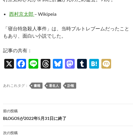
西村京太郎
– Wikipeia
「寝台特急殺人事件」は、当時ブルトレブームだったこと
もあり、面白い小説でした。
記事の共有：
X
F
Li
T
Bl
M
T
H
M
ac
n
hr
u
as
u
at
ixi
e
e
e
es
to
m
e
あれこれタグ：
書籍
著名人
訃報
b
a
k
d
bl
n
o
ds
y
o
r
a
投
o
n
前の投稿
稿
BLOGOSが2022年5月31日に終了
k
ナ
次の投稿