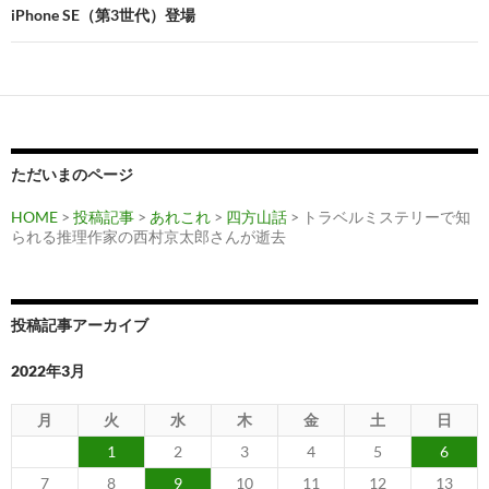
ビ
iPhone SE（第3世代）登場
ゲ
ー
シ
ョ
ただいまのページ
ン
HOME
>
投稿記事
>
あれこれ
>
四方山話
> トラベルミステリーで知
られる推理作家の西村京太郎さんが逝去
投稿記事アーカイブ
2022年3月
月
火
水
木
金
土
日
1
2
3
4
5
6
7
8
9
10
11
12
13