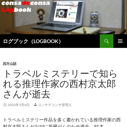
検
ログブック（LOGBOOK）
索
コ
メインメ
ン
ニュー
テ
ン
四方山話
ツ
トラベルミステリーで知ら
へ
れる推理作家の西村京太郎
ス
キ
さんが逝去
ッ
プ
2022年3月6日
コンサデコンサ管理人
トラベルミステリー作品を多く書かれている推理作家の西
村京太郎さんが3/10に肝臓がんのため逝去。91才。