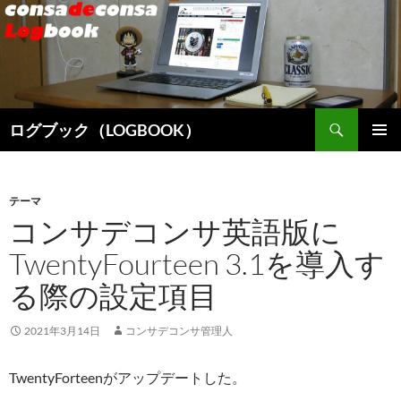
検
ログブック（LOGBOOK）
索
コ
メインメ
ン
ニュー
テ
ン
テーマ
ツ
コンサデコンサ英語版に
へ
TwentyFourteen 3.1を導入す
ス
キ
る際の設定項目
ッ
プ
2021年3月14日
コンサデコンサ管理人
TwentyForteenがアップデートした。