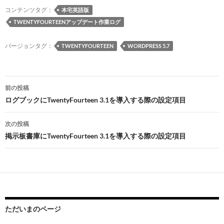
o
ds
y
o
r
a
コンテンツタグ：
本宅英語版
TWENTYFOURTEENアップデート作業ログ
o
n
k
バージョンタグ：
TWENTYFOURTEEN
WORDPRESS 5.7
投
前の投稿
稿
ログブックにTwentyFourteen 3.1を導入する際の設定項目
ナ
次の投稿
ビ
掲示板書庫にTwentyFourteen 3.1を導入する際の設定項目
ゲ
ー
シ
ョ
ただいまのページ
ン