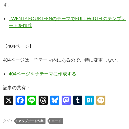
ず。
TWENTY FOURTEENのテーマでFULL WIDTH のテンプレ
ートを作成
【404ページ】
404ページは、子テーマ内にあるので、特に変更しない。
404ページを子テーマに作成する
記事の共有：
X
F
Li
T
Bl
M
T
H
M
ac
n
hr
u
as
u
at
ixi
e
e
e
es
to
m
e
タグ：
アップデート作業
コード
b
a
k
d
bl
n