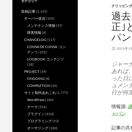
カテゴリー
クリッピン
投稿記事
(2,145)
過去
サーバー状況
(105)
正｣
メンテナンス情報
(97)
障害情報
(8)
パン
CHANGELOG
(117)
CONSA DE CONSA -コン
2021年1
テンツ
(101)
LOGBOOK-コンテンツ
ジャー
(18)
あれば
PROJECT
(34)
った日に
ONGOING
(8)
ュメン
COMPLETION
(26)
行が何
サイト制作あれこれ
(1,777)
WordPress
(186)
情報源:
過
テーマ
(316)
ャパン
プラグイン
(410)
プログラミング
(93)
記事の共
オーサリング
(180)