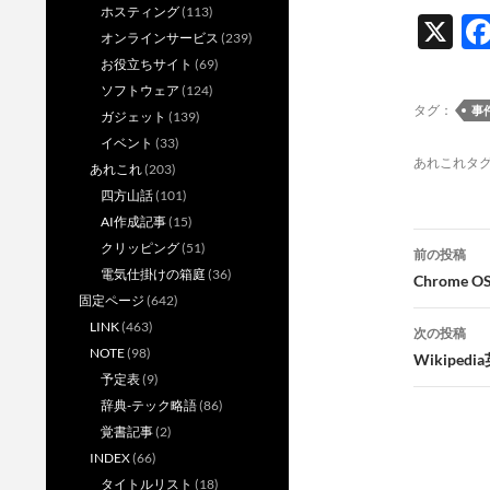
ホスティング
(113)
X
オンラインサービス
(239)
お役立ちサイト
(69)
ソフトウェア
(124)
タグ：
事
ガジェット
(139)
イベント
(33)
あれこれタ
あれこれ
(203)
四方山話
(101)
AI作成記事
(15)
投
クリッピング
(51)
前の投稿
電気仕掛けの箱庭
(36)
稿
Chrome
固定ページ
(642)
ナ
LINK
(463)
次の投稿
ビ
NOTE
(98)
Wikipe
予定表
(9)
ゲ
辞典-テック略語
(86)
ー
覚書記事
(2)
INDEX
(66)
シ
タイトルリスト
(18)