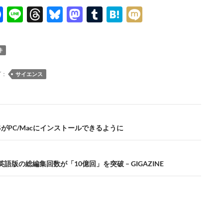
F
Li
T
Bl
M
T
H
M
ac
n
hr
u
as
u
at
ixi
e
e
e
es
to
m
e
件
b
a
k
d
bl
n
o
ds
y
o
r
a
グ：
サイエンス
o
n
k
 OSがPC/Macにインストールできるように
dia英語版の総編集回数が「10億回」を突破 – GIGAZINE