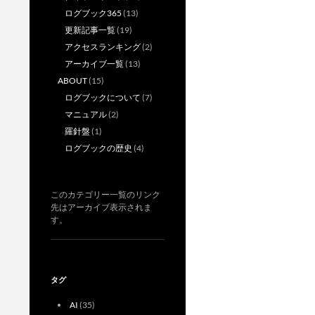
ョ
ログブック365
(13)
更新記事一覧
(19)
ン
アクセスランキング
(2)
アーカイブ一覧
(13)
ABOUT
(15)
ログブックについて
(7)
マニュアル
(2)
羅針盤
(1)
ログブックの歴史
(4)
このカテゴリー一覧のリンク
先はアーカイブ表示されま
す。
タグ
AI
(35)