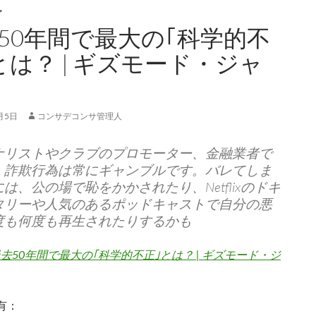
グ
50年間で最大の｢科学的不
とは？ | ギズモード・ジャ
月5日
コンサデコンサ管理人
ナリストやクラブのプロモーター、金融業者で
、詐欺行為は常にギャンブルです。バレてしま
は、公の場で恥をかかされたり、Netflixのドキ
タリーや人気のあるポッドキャストで自分の悪
度も何度も再生されたりするかも
去50年間で最大の｢科学的不正｣とは？ | ギズモード・ジ
有：