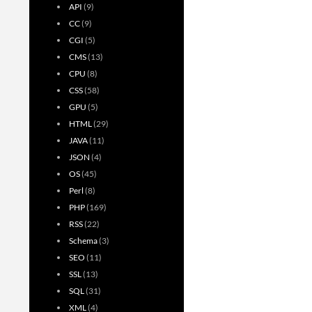
API
(9)
CC
(9)
CGI
(5)
CMS
(13)
CPU
(8)
CSS
(58)
GPU
(5)
HTML
(29)
JAVA
(11)
JSON
(4)
OS
(45)
Perl
(8)
PHP
(169)
RSS
(22)
Schema
(3)
SEO
(11)
SSL
(13)
SQL
(31)
XML
(4)