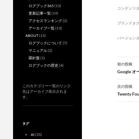
ログブック365
(13)
コンテンツ
更新記事一覧
(19)
アクセスランキング
(2)
ブランドタ
アーカイブ一覧
(13)
ABOUT
(15)
バージョン
ログブックについて
(7)
マニュアル
(2)
羅針盤
(1)
投
前の投稿
ログブックの歴史
(4)
稿
Google
ナ
このカテゴリー一覧のリンク
次の投稿
先はアーカイブ表示されま
ビ
Twenty Fo
す。
ゲ
ー
タグ
シ
AI
(35)
ョ