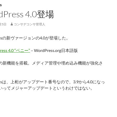
S
dPress 4.0登場
月5日
コンサデコンサ管理人
ressの新ヴァージョンの4.0が登場した。
ress 4.0 “ベニー”
– WordPress.org日本語版
の新機能を搭載。メディア管理や埋め込み機能が強化さ
。
ressは、上桁がアップデート番号なので、3.9から4.0になっ
いってメジャーアップデートというわけではない。