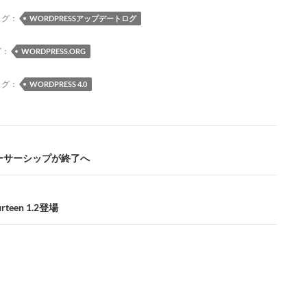
b
a
k
d
bl
n
o
ds
y
o
r
a
タグ：
WORDPRESSアップデートログ
o
n
グ：
WORDPRESS.ORG
k
タグ：
WORDPRESS 4.0
 オーサーシップが終了へ
urteen 1.2登場