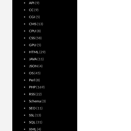
API
(9)
ン
CC
(9)
CGI
(5)
CMS
(13)
CPU
(8)
CSS
(58)
GPU
(5)
HTML
(29)
JAVA
(11)
JSON
(4)
OS
(45)
Perl
(8)
PHP
(169)
RSS
(22)
Schema
(3)
SEO
(11)
SSL
(13)
SQL
(31)
XML
(4)