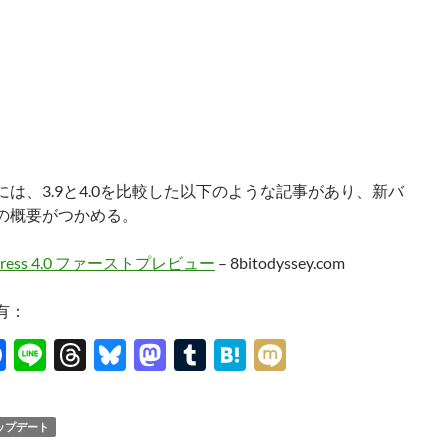
には、3.9と4.0を比較した以下のような記事があり、新バ
の概要がつかめる。
Press 4.0 ファーストプレビュー
– 8bitodyssey.com
有：
F
Li
T
Bl
M
T
H
M
ac
n
hr
u
as
u
at
ixi
e
e
e
es
to
m
e
ップデート