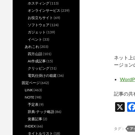
ホスティング
(113)
オンラインサービス
(239)
お役立ちサイト
(69)
ソフトウェア
(124)
ガジェット
(139)
イベント
(33)
あれこれ
(203)
四方山話
(101)
ネット上
AI作成記事
(15)
ージョン
クリッピング
(51)
電気仕掛けの箱庭
(36)
Word
固定ページ
(642)
LINK
(463)
記事の共
NOTE
(98)
X
予定表
(9)
辞典-テック略語
(86)
覚書記事
(2)
INDEX
(66)
タグ：
ア
タイトルリスト
(18)