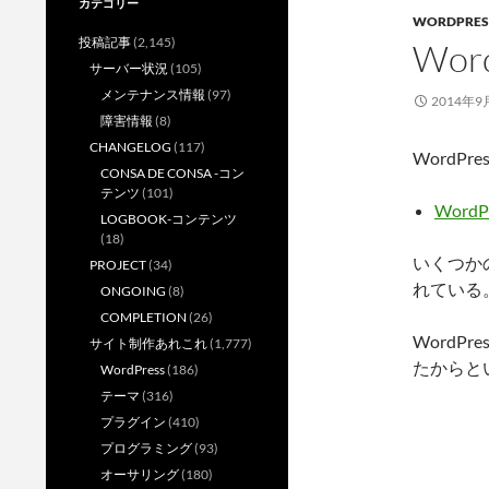
カテゴリー
WORDPRES
投稿記事
(2,145)
Wor
サーバー状況
(105)
メンテナンス情報
(97)
2014年9
障害情報
(8)
CHANGELOG
(117)
WordP
CONSA DE CONSA -コン
テンツ
(101)
WordP
LOGBOOK-コンテンツ
(18)
いくつか
PROJECT
(34)
れている
ONGOING
(8)
COMPLETION
(26)
WordP
サイト制作あれこれ
(1,777)
たからと
WordPress
(186)
テーマ
(316)
プラグイン
(410)
プログラミング
(93)
オーサリング
(180)