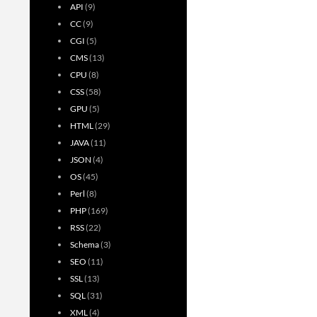
API
(9)
CC
(9)
CGI
(5)
CMS
(13)
CPU
(8)
CSS
(58)
GPU
(5)
HTML
(29)
JAVA
(11)
JSON
(4)
OS
(45)
Perl
(8)
PHP
(169)
RSS
(22)
Schema
(3)
SEO
(11)
SSL
(13)
SQL
(31)
XML
(4)