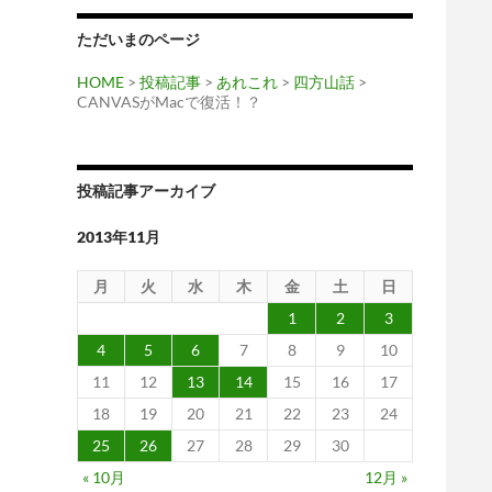
ただいまのページ
HOME
>
投稿記事
>
あれこれ
>
四方山話
>
CANVASがMacで復活！？
投稿記事アーカイブ
2013年11月
月
火
水
木
金
土
日
1
2
3
4
5
6
7
8
9
10
11
12
13
14
15
16
17
18
19
20
21
22
23
24
25
26
27
28
29
30
« 10月
12月 »