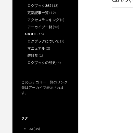
ビ
CSSでつ
ログブック365
(13)
ゲ
更新記事一覧
(19)
ー
アクセスランキング
(2)
アーカイブ一覧
(13)
シ
ABOUT
(15)
ョ
ログブックについて
(7)
マニュアル
(2)
ン
羅針盤
(1)
ログブックの歴史
(4)
このカテゴリー一覧のリンク
先はアーカイブ表示されま
す。
タグ
AI
(35)