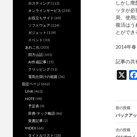
しかし廃
ホスティング
(113)
ッタが必
オンラインサービス
(239)
局、使用
お役立ちサイト
(69)
復活はう
ソフトウェア
(124)
とができ
ガジェット
(139)
イベント
(33)
2014
あれこれ
(203)
四方山話
(101)
記事の共
AI作成記事
(15)
クリッピング
(51)
X
電気仕掛けの箱庭
(36)
固定ページ
(642)
LINK
(463)
NOTE
(98)
投
予定表
(9)
前の投稿
辞典-テック略語
(86)
稿
バックアッ
覚書記事
(2)
ナ
INDEX
(66)
次の投稿
タイトルリスト
(18)