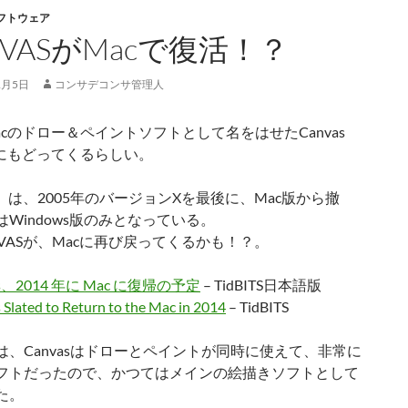
フトウェア
NVASがMacで復活！？
1月5日
コンサデコンサ管理人
acのドロー＆ペイントソフトとして名をはせたCanvas
cにもどってくるらしい。
S は、2005年のバージョンXを最後に、Mac版から撤
Windows版のみとなっている。
NVASが、Macに再び戻ってくるかも！？。
as、2014 年に Mac に復帰の予定
– TidBITS日本語版
Slated to Return to the Mac in 2014
– TidBITS
は、Canvasはドローとペイントが同時に使えて、非常に
フトだったので、かつてはメインの絵描きソフトとして
た。