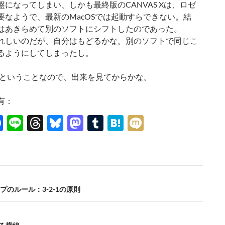
盤になってしまい、しかも最終版のCANVAS Xは、ロゼ
要なようで、最新のMacOSでは起動すらできない。結
はあきらめて別のソフトにシフトしたのであった。
れしいのだが、自分はもどるかな。別のソフトで同じこ
るようにしてしまったし。
年春ということなので、出来を見てからかな。
有：
F
Li
T
Bl
M
T
H
M
ac
n
hr
u
as
u
at
ixi
e
e
e
es
to
m
e
b
a
k
d
bl
n
o
ds
y
o
r
a
プのルール：3-2-1の原則
o
n
k