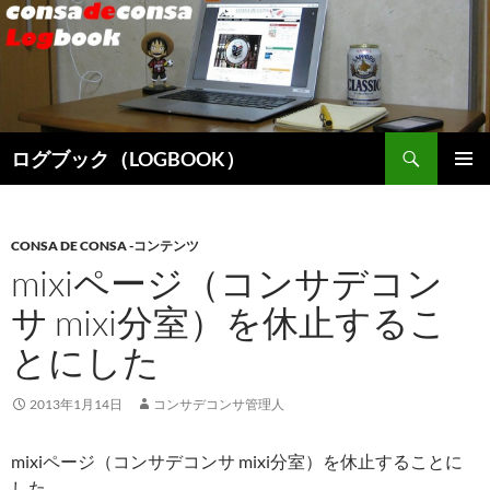
検
ログブック（LOGBOOK）
索
コ
メインメ
ン
ニュー
テ
ン
CONSA DE CONSA -コンテンツ
ツ
mixiページ（コンサデコン
へ
サ mixi分室）を休止するこ
ス
キ
とにした
ッ
プ
2013年1月14日
コンサデコンサ管理人
mixiページ（コンサデコンサ mixi分室）を休止することに
した。