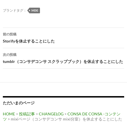
o
n
ブランドタグ：
MIXI
k
投
前の投稿
稿
Storifyを休止することにした
ナ
次の投稿
ビ
tumblr（コンサデコンサ スクラップブック）を休止することにした
ゲ
ー
シ
ョ
ただいまのページ
ン
HOME
>
投稿記事
>
CHANGELOG
>
CONSA DE CONSA -コンテン
ツ
> mixiページ（コンサデコンサ mixi分室）を休止することにした