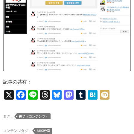
記事の共有：
X
F
Li
T
Bl
M
T
H
M
ac
n
hr
u
as
u
at
ixi
e
e
e
es
to
m
e
タグ：
終了（コンテンツ）
b
a
k
d
bl
n
o
ds
y
o
r
a
コンテンツタグ：
MIXI分室