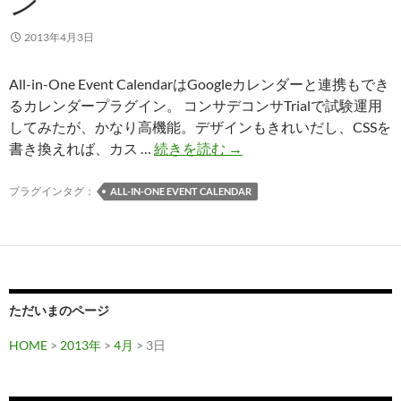
ン
2013年4月3日
All-in-One Event CalendarはGoogleカレンダーと連携もでき
るカレンダープラグイン。 コンサデコンサTrialで試験運用
してみたが、かなり高機能。デザインもきれいだし、CSSを
All-
書き換えれば、カス …
続きを読む
→
in-
One
プラグインタグ：
ALL-IN-ONE EVENT CALENDAR
Event
Calendar：
Google
カ
レ
ただいまのページ
ン
ダ
HOME
>
2013年
>
4月
> 3日
ー
と