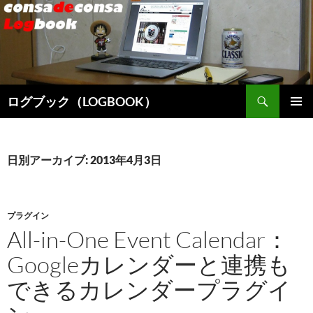
検
ログブック（LOGBOOK）
索
コ
メインメ
ン
ニュー
テ
ン
日別アーカイブ: 2013年4月3日
ツ
へ
ス
キ
プラグイン
ッ
All-in-One Event Calendar：
プ
Googleカレンダーと連携も
できるカレンダープラグイ