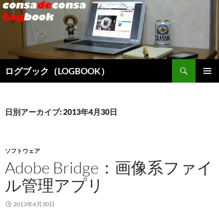
検
ログブック（LOGBOOK）
索
コ
メインメ
ン
ニュー
テ
ン
日別アーカイブ: 2013年4月30日
ツ
へ
ス
キ
ソフトウェア
ッ
Adobe Bridge：画像系ファイ
プ
ル管理アプリ
2013年4月30日