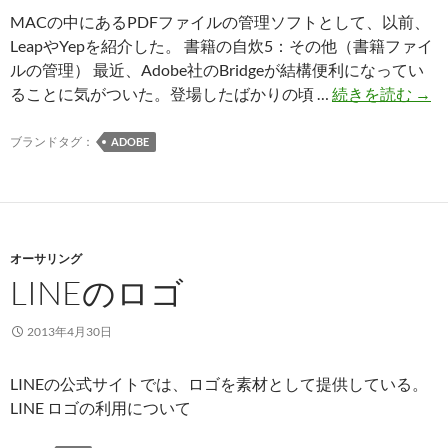
MACの中にあるPDFファイルの管理ソフトとして、以前、
LeapやYepを紹介した。 書籍の自炊5：その他（書籍ファイ
ルの管理） 最近、Adobe社のBridgeが結構便利になってい
Ado
ることに気がついた。登場したばかりの頃 …
続きを読む
→
Bri
画
ブランドタグ：
ADOBE
像
系
フ
ァ
オーサリング
イ
LINEのロゴ
ル
管
理
2013年4月30日
ア
プ
LINEの公式サイトでは、ロゴを素材として提供している。
リ
LINE ロゴの利用について