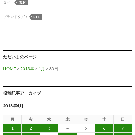
タグ：
素材
ブランドタグ：
LINE
ただいまのページ
HOME
>
2013年
>
4月
> 30日
投稿記事アーカイブ
2013年4月
月
火
水
木
金
土
日
1
2
3
4
5
6
7