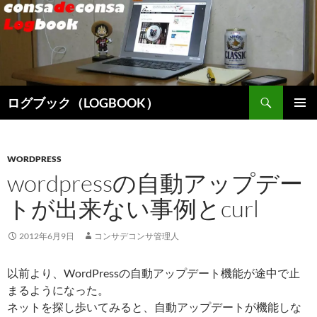
検
ログブック（LOGBOOK）
索
コ
メインメ
ン
ニュー
テ
ン
WORDPRESS
ツ
wordpressの自動アップデー
へ
トが出来ない事例とcurl
ス
キ
ッ
2012年6月9日
コンサデコンサ管理人
プ
以前より、WordPressの自動アップデート機能が途中で止
まるようになった。
ネットを探し歩いてみると、自動アップデートが機能しな