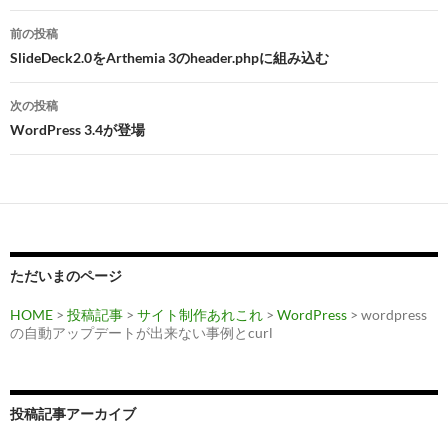
投
前の投稿
稿
SlideDeck2.0をArthemia 3のheader.phpに組み込む
ナ
次の投稿
ビ
WordPress 3.4が登場
ゲ
ー
シ
ョ
ただいまのページ
ン
HOME
>
投稿記事
>
サイト制作あれこれ
>
WordPress
> wordpress
の自動アップデートが出来ない事例とcurl
投稿記事アーカイブ