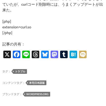
ていたが、curlコード削除時には、うまくアップデートが出
来た。
[php]
extension=curl.so
[/php]
記事の共有：
X
F
Li
T
Bl
M
T
H
M
ac
n
hr
u
as
u
at
ixi
e
e
e
es
to
m
e
タグ：
トラブル
b
a
k
d
bl
n
o
ds
y
o
r
a
コンテンツタグ：
本宅日本語版
o
n
ブランドタグ：
WORDPRESS.ORG
k