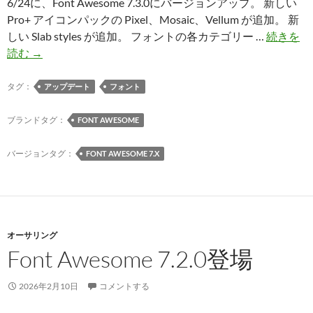
6/24に、Font Awesome 7.3.0にバージョンアップ。 新しい
Pro+ アイコンパックの Pixel、Mosaic、Vellum が追加。 新
しい Slab styles が追加。 フォントの各カテゴリー …
続きを
Font
読む
→
Awesome
7.3.0
タグ：
アップデート
フォント
登
場
ブランドタグ：
FONT AWESOME
バージョンタグ：
FONT AWESOME 7.X
オーサリング
Font Awesome 7.2.0登場
2026年2月10日
コメントする