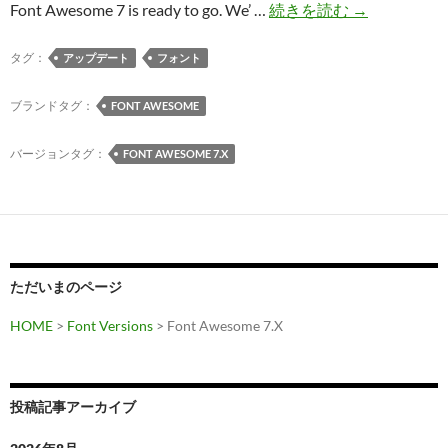
Font
Font Awesome 7 is ready to go. We’ …
続きを読む
→
Awesome
7
タグ：
アップデート
フォント
が
登
ブランドタグ：
FONT AWESOME
場
バージョンタグ：
FONT AWESOME 7.X
ただいまのページ
HOME
>
Font Versions
>
Font Awesome 7.X
投稿記事アーカイブ