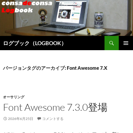
検
ログブック（LOGBOOK）
索
コ
メインメ
ン
ニュー
テ
ン
バージョンタグのアーカイブ: Font Awesome 7.X
ツ
へ
ス
キ
オーサリング
ッ
Font Awesome 7.3.0登場
プ
2026年6月25日
コメントする