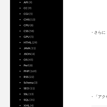
API
(9)
CC
(9)
CGI
(5)
CMS
(13)
CPU
(8)
CSS
(58)
・さらに
GPU
(5)
HTML
(29)
JAVA
(11)
JSON
(4)
OS
(45)
Perl
(8)
PHP
(169)
RSS
(22)
Schema
(3)
SEO
(11)
SSL
(13)
・「アク
SQL
(31)
XML
(4)