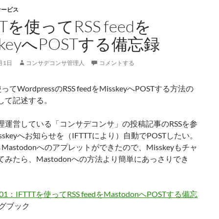
サービス
TTを使ってRSS feedを
sskeyへPOSTする備忘録
月1日
コンサデコンサ管理人
コメントする
使ってWordpressのRSS feedをMisskeyへPOSTする方法の
して記述する。
理運営している「コンサデコンサ」の投稿記事のRSSを参
sskeyへお知らせを（IFTTTにより）自動でPOSTしたい。
からMastodonへのアプレットができたので、Misskeyもチャ
てみたら、Mastodonへの方法より簡単にあっさりでき
2/01：IFTTTを使ってRSS feedをMastodonへPOSTする備忘
ログブック