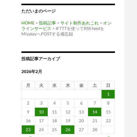
ただいまのページ
HOME
>
投稿記事
>
サイト制作あれこれ
>
オン
ラインサービス
> IFTTTを使ってRSS feedを
MisskeyへPOSTする備忘録
投稿記事アーカイブ
2026年2月
月
火
水
木
金
土
日
1
2
3
4
5
6
7
8
9
10
11
12
13
14
15
16
17
18
19
20
21
22
23
24
25
26
27
28