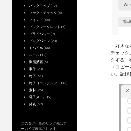
バックアップ
(17)
ファクトチェック
(4)
フォント
(44)
ブックマークレット
(5)
プライバシー
(9)
ブログパーツ
(23)
・好きな
モバイル
(44)
チェック
ルール
(12)
クする。
機能拡張
(5)
（コピー
事件
(20)
い。記録
終了
(51)
終了（コンテンツ）
(16)
素材
(25)
電子メール
(9)
発表
(59)
このタグ一覧のリンク先はア
ーカイブ表示されます。