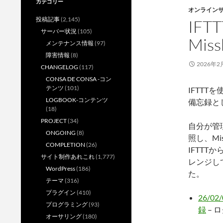
カテゴリー
オンライン
投稿記事
(2,145)
IFT
サーバー状況
(105)
Mi
メンテナンス情報
(97)
障害情報
(8)
2026年2
CHANGELOG
(117)
CONSA DE CONSA -コン
テンツ
(101)
IFTTTを
LOGBOOK-コンテンツ
備忘録と
(18)
PROJECT
(34)
自分が管
ONGOING
(8)
照し、Mi
COMPLETION
(26)
IFTTT
サイト制作あれこれ
(1,777)
レンジし
WordPress
(186)
た。
テーマ
(316)
プラグイン
(410)
26/0
プログラミング
(93)
録
– 
オーサリング
(180)