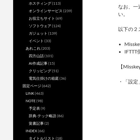
ホスティング
(113)
なお、一
オンラインサービス
(239)
い。
お役立ちサイト
(69)
ソフトウェア
(124)
以下の２
ガジェット
(139)
イベント
(33)
Mis
あれこれ
(203)
IFT
四方山話
(101)
AI作成記事
(15)
【Miss
クリッピング
(51)
電気仕掛けの箱庭
(36)
・「設定
固定ページ
(642)
LINK
(463)
NOTE
(98)
予定表
(9)
辞典-テック略語
(86)
覚書記事
(2)
INDEX
(66)
タイトルリスト
(18)