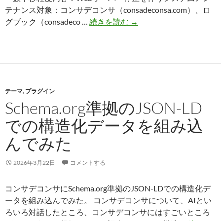
テナンス対象：コンサデコンサ（consadeconsa.com）、ロ
サ
グブック（consadeco …
続きを読む
→
ー
バ
ー
メ
ン
テーマ
,
プラグイン
テ
Schema.org準拠のJSON-LD
ナ
ン
での構造化データを組み込
ス
んでみた
予
定
（2026/03/31）
2026年3月22日
コメントする
コンサデコンサにSchema.org準拠のJSON-LDでの構造化デ
ータを組み込んでみた。 コンサデコンサについて、AIとい
ろいろ対話したところ、コンサデコンサにはすごいところ