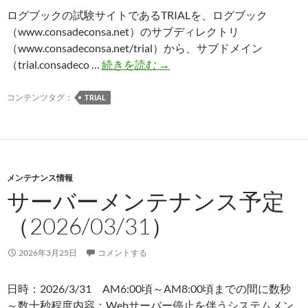
ログブックの試験サイトであるTRIALを、ログブック
（www.consadeconsa.net）のサブディレクトリ
（www.consadeconsa.net/trial）から、サブドメイン
TRIAL
（trial.consadeco …
続きを読む
→
の
サ
コンテンツタグ：
TRIAL
ブ
ド
メ
イ
メンテナンス情報
ン
サーバーメンテナンス予定
化
を
（2026/03/31）
実
施
2026年3月25日
コメントする
日時：2026/3/31 AM6:00頃～AM8:00頃までの間に数秒
～数十秒程度内容：Webサーバー停止を伴うシステムメン