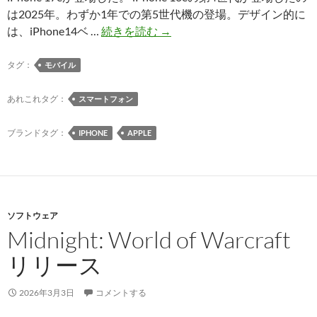
場
は2025年。わずか1年での第5世代機の登場。デザイン的に
iPhone
は、iPhone14ベ …
続きを読む
→
16e（第
4
タグ：
モバイル
世
代）
あれこれタグ：
スマートフォン
の
後
ブランドタグ：
IPHONE
APPLE
継
機
iPhone
17e
ソフトウェア
登
Midnight: World of Warcraft
場
リリース
2026年3月3日
コメントする