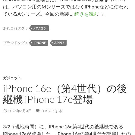
の
は、パソコン用のMシリーズではなくiPhoneなどに使われ
認
あ
ているAシリーズ。今回の新製 …
続きを読む
→
証
た
確
ら
あれこれタグ：
パソコン
認
し
を
い
ブランドタグ：
IPHONE
APPLE
求
Apple
め
の
ら
ノ
れ
ー
る
ガジェット
ト
iPhone 16e（第4世代）の後
ブ
ッ
継機 iPhone 17e登場
ク
機、
2026年3月3日
コメントする
MacBbook
Neo
3/2（現地時間）に、iPhone 16e第4世代の後継機である
登
iPhone 17eが登場した。 iPhone 16eの第4世代が登場したの