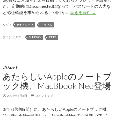
た。 定期的にDisconnectedになって、パスワードの入力な
IFTTT
ど認証確認を求められる。 何回か …
続きを読む
→
と
Bluesky
タグ：
セキュリティ
トラブル
の
連
ブランドタグ：
BLUESKY
IFTTT
携
に
は、
定
ガジェット
期
あたらしいAppleのノートブ
的
な
ック機、MacBbook Neo登場
ア
カ
2026年3月5日
コメントする
ウ
ン
3/4（現地時間）に、あたらしいAppleのノートブック機、
ト
MacBbook Neo登場した。 MacBookNeoの心臓部（CPU）