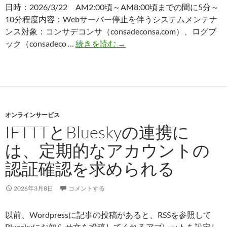
日時：2026/3/22 AM2:00頃～AM8:00頃までの間に5分～
を
10分程度内容：Webサーバー停止を伴うシステムメンテナ
埋
ンス対象：コンサデコンサ（consadeconsa.com）、ログブ
め
サ
ック（consadeco …
続きを読む
→
込
ー
む
バ
プ
ー
ラ
メ
グ
ン
イ
オンラインサービス
テ
ン
IFTTTとBlueskyの連携に
ナ
ン
は、定期的なアカウントの
ス
認証確認を求められる
予
定
（2026/03/22）
2026年3月8日
コメントする
以前、Wordpressに記事の投稿があると、RSSを参照して
Blueskyにお知らせ文を投稿してくれるアプレットを設定し