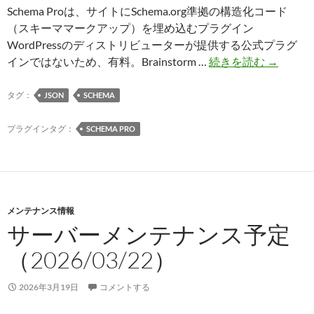
ん
Schema Proは、サイトにSchema.org準拠の構造化コード
で
（スキーママークアップ）を埋め込むプラグイン
み
WordPressのディストリビューターが提供する公式プラグ
た
Schema
インではないため、有料。Brainstorm …
続きを読む
→
Pro：
サ
タグ：
JSON
SCHEMA
イ
ト
プラグインタグ：
SCHEMA PRO
に
Schema.o
準
拠
メンテナンス情報
の
サーバーメンテナンス予定
構
造
（2026/03/22）
化
コ
2026年3月19日
コメントする
ー
ド