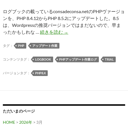
ログブックの載っているconsadeconsa.netのPHPヴァージョ
ンを、PHP 8.4.12からPHP 8.5.2にアップデートした。8.5
は、Wordpressの推奨バージョンではまだないので、早ま
ロ
ったかもしれな …
続きを読む
→
グ
ブ
タグ：
PHP
アップデート作業
ッ
ク
コンテンツタグ：
LOGBOOK
PHPアップデート作業ログ
TRIAL
の
PHP
バージョンタグ：
PHP8.X
8.4
を
PHP
8.5
に
ただいまのページ
ア
ッ
HOME
>
2026年
> 3月
プ