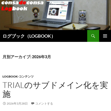
検
ログブック（LOGBOOK）
索
コ
メインメ
ン
ニュー
テ
ン
月別アーカイブ: 2026年3月
ツ
へ
ス
キ
LOGBOOK-コンテンツ
ッ
TRIALのサブドメイン化を実
プ
施
2026年3月28日
コメントする