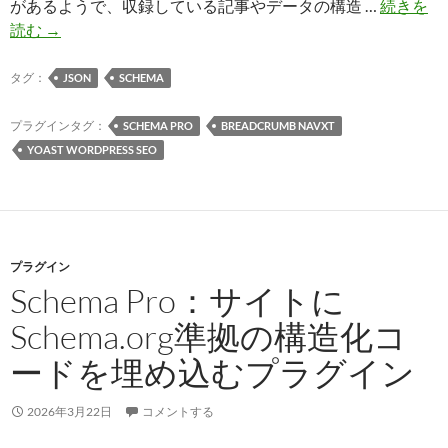
があるようで、収録している記事やデータの構造 …
続きを
Schema.org
読む
→
準
拠
タグ：
JSON
SCHEMA
の
JSON-
プラグインタグ：
SCHEMA PRO
BREADCRUMB NAVXT
LD
YOAST WORDPRESS SEO
で
の
構
造
プラグイン
化
Schema Pro：サイトに
デ
ー
Schema.org準拠の構造化コ
タ
ードを埋め込むプラグイン
を
組
み
2026年3月22日
コメントする
込