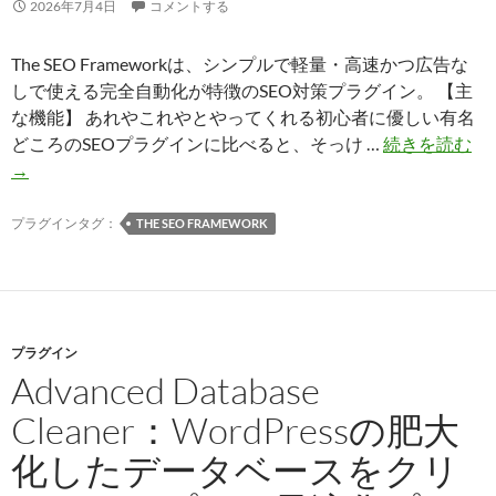
2026年7月4日
コメントする
The SEO Frameworkは、シンプルで軽量・高速かつ広告な
しで使える完全自動化が特徴のSEO対策プラグイン。 【主
な機能】 あれやこれやとやってくれる初心者に優しい有名
Th
どころのSEOプラグインに比べると、そっけ …
続きを読む
SE
→
Fr
不
プラグインタグ：
THE SEO FRAMEWORK
親
切
だ
け
プラグイン
ど
Advanced Database
超
軽
Cleaner：WordPressの肥大
い
化したデータベースをクリ
SE
対