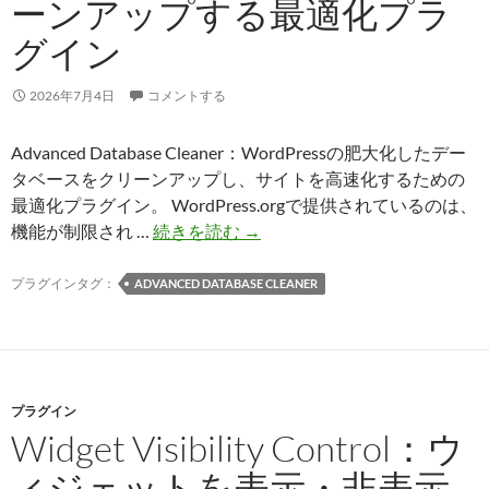
ーンアップする最適化プラ
策
グイン
プ
ラ
グ
2026年7月4日
コメントする
イ
ン
Advanced Database Cleaner：WordPressの肥大化したデー
タベースをクリーンアップし、サイトを高速化するための
最適化プラグイン。 WordPress.orgで提供されているのは、
Advanced
機能が制限され …
続きを読む
→
Database
Cleaner：
プラグインタグ：
ADVANCED DATABASE CLEANER
WordPress
の
肥
大
プラグイン
化
Widget Visibility Control：ウ
し
た
ィジェットを表示・非表示