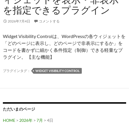
デ
を指定できるプラグイン
ー
タ
ベ
2026年7月4日
コメントする
ー
ス
Widget Visibility Controlは、WordPressの各ウィジェットを
を
「どのページに表示し、どのページで非表示にするか」を
ク
コードを書かずに細かく条件指定（制御）できる軽量なプ
リ
ラグイン。 【主な機能】
ー
ン
プラグインタグ：
WIDGET VISIBILITY CONTROL
ア
ッ
プ
す
る
ただいまのページ
最
適
HOME
>
2026年
>
7月
> 4日
化