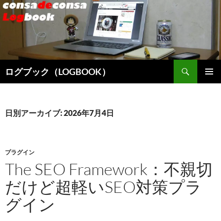
検
ログブック（LOGBOOK）
索
コ
メインメ
ン
ニュー
テ
ン
日別アーカイブ: 2026年7月4日
ツ
へ
ス
キ
プラグイン
ッ
The SEO Framework：不親切
プ
だけど超軽いSEO対策プラ
グイン