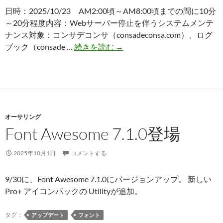
日時：2025/10/23 AM2:00頃～AM8:00頃までの間に10分
～20分程度内容：Webサーバー停止を伴うシステムメンテ
ナンス対象：コンサデコンサ（consadeconsa.com）、ログ
サ
ブック（consade …
続きを読む
→
ー
バ
ー
メ
ン
オーサリング
テ
Font Awesome 7.1.0登場
ナ
ン
ス
2025年10月1日
コメントする
予
定
9/30に、Font Awesome 7.1.0にバージョンアップ。 新しい
（2025/10/23）
Pro+ アイコンパックの Utilityが追加。
タグ：
アップデート
フォント