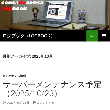
検
ログブック（LOGBOOK）
索
コ
メインメ
ン
ニュー
テ
ン
月別アーカイブ: 2025年10月
ツ
へ
ス
キ
メンテナンス情報
ッ
サーバーメンテナンス予定
プ
（2025/10/23）
2025年10月16日
コメントする