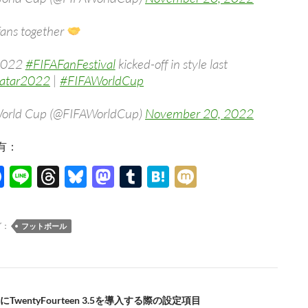
fans together
2022
#FIFAFanFestival
kicked-off in style last
atar2022
|
#FIFAWorldCup
World Cup (@FIFAWorldCup)
November 20, 2022
有：
F
Li
T
Bl
M
T
H
M
ac
n
hr
u
as
u
at
ixi
e
e
e
es
to
m
e
グ：
フットボール
b
a
k
d
bl
n
o
ds
y
o
r
a
o
n
TwentyFourteen 3.5を導入する際の設定項目