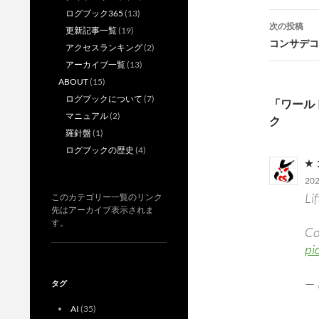
ログブック365
(13)
ナ
次の投稿
更新記事一覧
(19)
ビ
コンサデコン
アクセスランキング
(2)
ゲ
アーカイブ一覧
(13)
ABOUT
(15)
ー
ログブックについて
(7)
「ワール
シ
マニュアル
(2)
ク
羅針盤
(1)
ョ
ログブックの歴史
(4)
ン
20
Li
このカテゴリー一覧のリンク
先はアーカイブ表示されま
す。
Co
pi
— 
タグ
AI
(35)