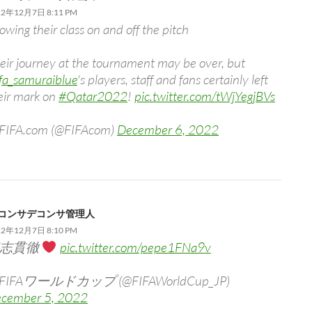
22年12月7日 8:11 PM
owing their class on and off the pitch
eir journey at the tournament may be over, but
fa_samuraiblue
's players, staff and fans certainly left
eir mark on
#Qatar2022
!
pic.twitter.com/tWjYegjBVs
FIFA.com (@FIFAcom)
December 6, 2022
コンサデコンサ管理人
22年12月7日 8:10 PM
志貫徹
pic.twitter.com/pepe1FNa9v
 FIFAワールドカップ (@FIFAWorldCup_JP)
cember 5, 2022