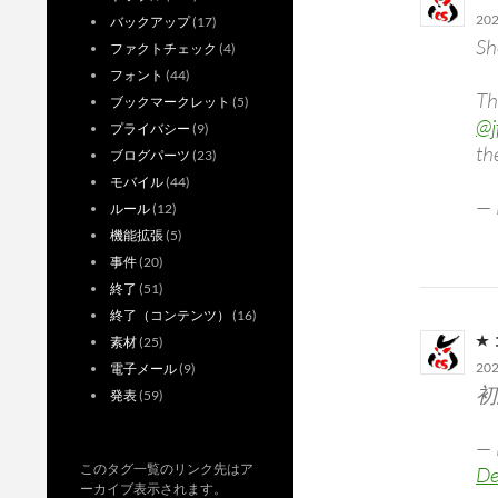
20
バックアップ
(17)
Sh
ファクトチェック
(4)
フォント
(44)
Th
ブックマークレット
(5)
@j
プライバシー
(9)
th
ブログパーツ
(23)
モバイル
(44)
— 
ルール
(12)
機能拡張
(5)
事件
(20)
終了
(51)
終了（コンテンツ）
(16)
素材
(25)
20
電子メール
(9)
初
発表
(59)
—
このタグ一覧のリンク先はア
De
ーカイブ表示されます。