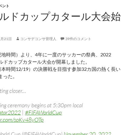
ベント
ルドカップカタール大会始
1月21日
コンサデコンサ管理人
39件のコメント
（現地時間）より、4年に一度のサッカーの祭典、2022
ワールドカップカタール大会が開幕しました。
（日本時間12/19）の決勝戦を目指す参加32カ国の熱く長い
まった。
ting closer…
ng ceremony begins at 5:30pm local
tar2022
|
#FIFAWorldCup
ter.com/soKv48yOTp
World Cup (@FIFAWorldCup)
November 20, 2022