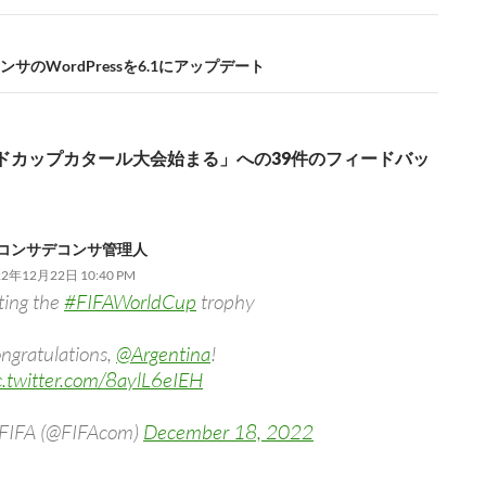
k
サのWordPressを6.1にアップデート
ドカップカタール大会始まる」への39件のフィードバッ
コンサデコンサ管理人
22年12月22日 10:40 PM
fting the
#FIFAWorldCup
trophy
ngratulations,
@Argentina
!
c.twitter.com/8aylL6eIEH
FIFA (@FIFAcom)
December 18, 2022