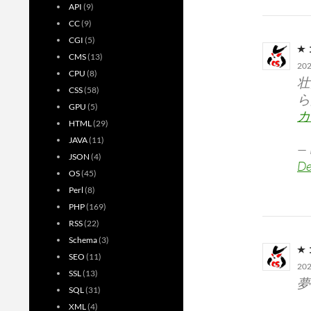
API
(9)
CC
(9)
CGI
(5)
CMS
(13)
20
CPU
(8)
壮
CSS
(58)
ら
GPU
(5)
カ
HTML
(29)
JAVA
(11)
—
JSON
(4)
De
OS
(45)
Perl
(8)
PHP
(169)
RSS
(22)
Schema
(3)
SEO
(11)
20
SSL
(13)
夢
SQL
(31)
XML
(4)