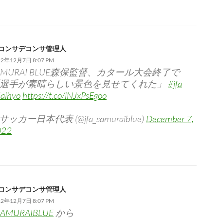
コンサデコンサ管理人
22年12月7日 8:07 PM
AMURAI BLUE森保監督、カタール大会終了で
選手が素晴らしい景色を見せてくれた」
#jfa
aihyo
https://t.co/iNJxPsEgoo
 サッカー日本代表 (@jfa_samuraiblue)
December 7,
022
コンサデコンサ管理人
22年12月7日 8:07 PM
SAMURAIBLUE
から