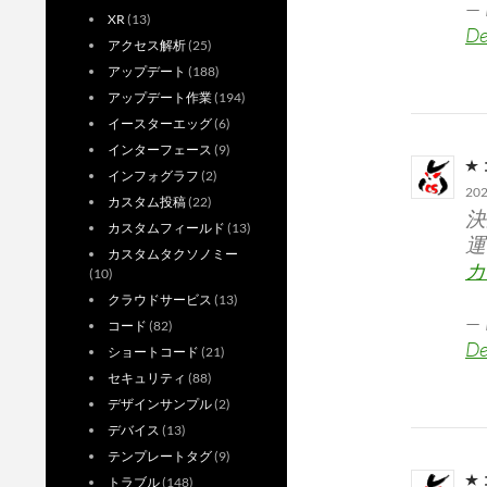
—
XR
(13)
De
アクセス解析
(25)
アップデート
(188)
アップデート作業
(194)
イースターエッグ
(6)
インターフェース
(9)
インフォグラフ
(2)
20
カスタム投稿
(22)
決
カスタムフィールド
(13)
運
カスタムタクソノミー
カ
(10)
クラウドサービス
(13)
—
コード
(82)
De
ショートコード
(21)
セキュリティ
(88)
デザインサンプル
(2)
デバイス
(13)
テンプレートタグ
(9)
トラブル
(148)