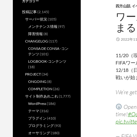
カテゴリー
四方山話
,
イ
投稿記事
(2,145)
ワー
サーバー状況
(105)
まる
メンテナンス情報
(97)
障害情報
(8)
2022年1
CHANGELOG
(117)
CONSA DE CONSA -コン
テンツ
(101)
11/20
LOGBOOK-コンテンツ
FIFA
(18)
12/18
PROJECT
(34)
戦いが始
ONGOING
(8)
COMPLETION
(26)
We’re get
サイト制作あれこれ
(1,777)
WordPress
(186)
Openi
テーマ
(316)
time!
#Qa
プラグイン
(410)
pic.twit
プログラミング
(93)
オーサリング
(180)
— FIFA 