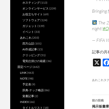
ホスティング
(113)
オンラインサービス
(239)
Bringing 
お役立ちサイト
(69)
ソフトウェア
(124)
The 
ガジェット
(139)
night!
#Q
イベント
(33)
あれこれ
(203)
— FIFA 
四方山話
(101)
AI作成記事
(15)
記事の共
クリッピング
(51)
X
電気仕掛けの箱庭
(36)
固定ページ
(642)
LINK
(463)
NOTE
(98)
あれこれタ
予定表
(9)
辞典-テック略語
(86)
覚書記事
(2)
投
前の投稿
INDEX
(66)
稿
掲示板書庫に
タイトルリスト
(18)