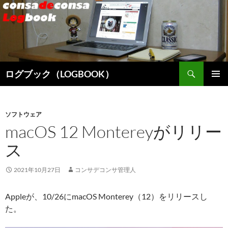
検
ログブック（LOGBOOK）
索
コ
メインメ
ン
ニュー
テ
ン
ソフトウェア
ツ
macOS 12 Montereyがリリー
へ
ス
ス
キ
ッ
2021年10月27日
コンサデコンサ管理人
プ
Appleが、10/26にmacOS Monterey（12）をリリースし
た。