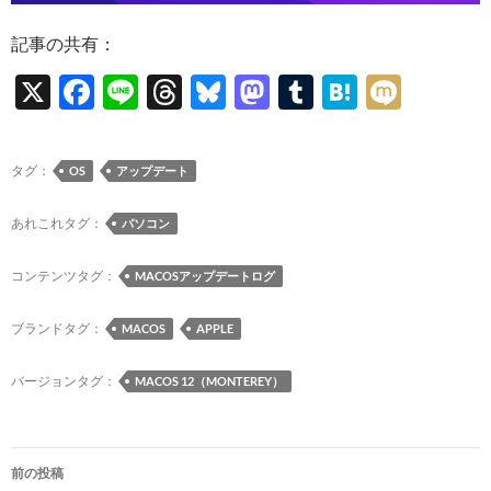
記事の共有：
X
F
Li
T
Bl
M
T
H
M
ac
n
hr
u
as
u
at
ixi
e
e
e
es
to
m
e
タグ：
OS
アップデート
b
a
k
d
bl
n
o
ds
y
o
r
a
あれこれタグ：
パソコン
o
n
コンテンツタグ：
MACOSアップデートログ
k
ブランドタグ：
MACOS
APPLE
バージョンタグ：
MACOS 12（MONTEREY）
投
前の投稿