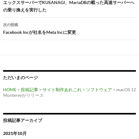
稿
エックスサーバーでKUSANAGI、MariaDBの載った高速サーバーへ
の乗り換えを実行した
ナ
ビ
次の投稿
Facebook Incが社名をMeta Incに変更
ゲ
ー
シ
ョ
ン
ただいまのページ
HOME
>
投稿記事
>
サイト制作あれこれ
>
ソフトウェア
> macOS 12
Montereyがリリース
投稿記事アーカイブ
2021年10月