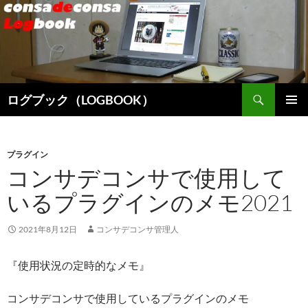
検
ログブック（LOGBOOK）
索
コ
メインメ
ン
ニュー
テ
ン
プラグイン
ツ
コンサデコンサで使用して
へ
いるプラグインのメモ2021
ス
キ
ッ
2021年8月12日
コンサデコンサ管理人
プ
『使用状況の定時的なメモ』
コンサデコンサで使用しているプラグインのメモ