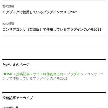
k
投
前の投稿
稿
ログブックで使用しているプラグインのメモ2021
ナ
次の投稿
ビ
コンサデコンサ（英語版）で使用しているプラグインのメモ2021
ゲ
ー
シ
ョ
ただいまのページ
ン
HOME
>
投稿記事
>
サイト制作あれこれ
>
プラグイン
> コンサデコ
ンサで使用しているプラグインのメモ2021
投稿記事アーカイブ
2021年8月