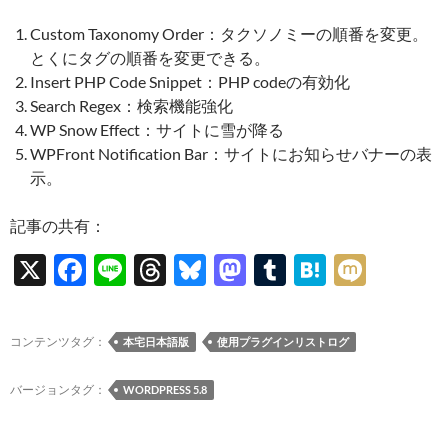
Custom Taxonomy Order：タクソノミーの順番を変更。
とくにタグの順番を変更できる。
Insert PHP Code Snippet：PHP codeの有効化
Search Regex：検索機能強化
WP Snow Effect：サイトに雪が降る
WPFront Notification Bar：サイトにお知らせバナーの表
示。
記事の共有：
X
F
Li
T
Bl
M
T
H
M
ac
n
hr
u
as
u
at
ixi
e
e
e
es
to
m
e
コンテンツタグ：
本宅日本語版
使用プラグインリストログ
b
a
k
d
bl
n
o
ds
y
o
r
a
バージョンタグ：
WORDPRESS 5.8
o
n