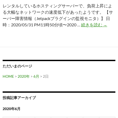
レンタルしているホスティングサーバーで、負荷上昇によ
る大幅なネットワークの速度低下があったようです。 【サ
ーバー障害情報（Jetpackプラグインの監視モニタ）】 日
サ
時：2020/05/31 PM11時50分頃〜2020 …
続きを読む
→
ー
バ
ー
障
害
情
ただいまのページ
報
（2020
HOME
>
2020年
>
6月
> 2日
6/1）
投稿記事アーカイブ
2020年6月