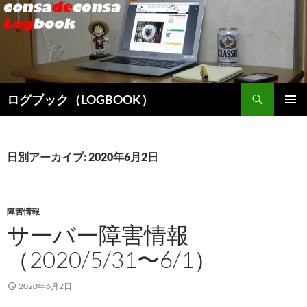
検
ログブック（LOGBOOK）
索
コ
メインメ
ン
ニュー
テ
ン
日別アーカイブ: 2020年6月2日
ツ
へ
ス
キ
障害情報
ッ
サーバー障害情報
プ
（2020/5/31〜6/1）
2020年6月2日