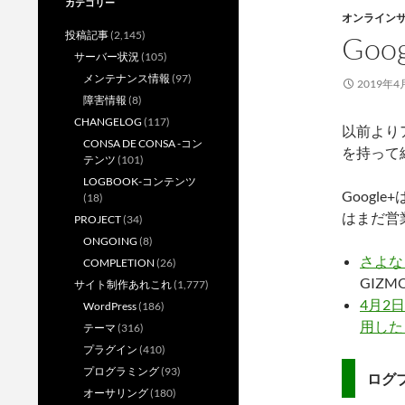
カテゴリー
オンライン
投稿記事
(2,145)
Go
サーバー状況
(105)
メンテナンス情報
(97)
2019年4
障害情報
(8)
CHANGELOG
(117)
以前よりア
CONSA DE CONSA -コン
を持って
テンツ
(101)
LOGBOOK-コンテンツ
Googl
(18)
はまだ営
PROJECT
(34)
ONGOING
(8)
さよな
COMPLETION
(26)
GIZM
サイト制作あれこれ
(1,777)
4月2
WordPress
(186)
用した
テーマ
(316)
プラグイン
(410)
プログラミング
(93)
ログ
オーサリング
(180)