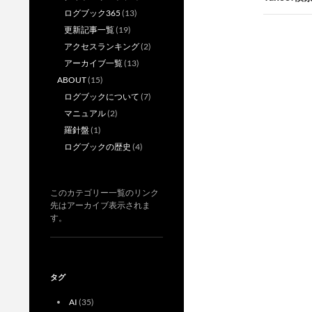
ログブック365
(13)
ゲ
更新記事一覧
(19)
ー
アクセスランキング
(2)
アーカイブ一覧
(13)
シ
ABOUT
(15)
ョ
ログブックについて
(7)
マニュアル
(2)
ン
羅針盤
(1)
ログブックの歴史
(4)
このカテゴリー一覧のリンク
先はアーカイブ表示されま
す。
タグ
AI
(35)