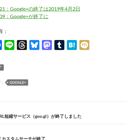
1/21：Google+の終了は2019年4月2日
0/09：Google+が終了に
有：
F
Li
T
Bl
M
T
H
M
ac
n
hr
u
as
u
at
ixi
e
e
e
es
to
m
e
了
b
a
k
d
bl
n
o
ds
y
o
r
a
グ：
GOOGLE+
o
n
k
のURL短縮サービス（goo.gl）が終了しました
検索 カスタムサーチが終了