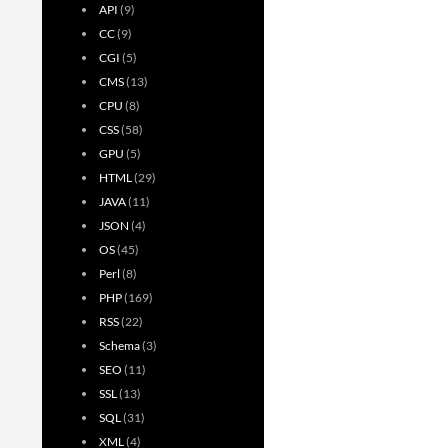
API
(9)
CC
(9)
CGI
(5)
CMS
(13)
CPU
(8)
CSS
(58)
GPU
(5)
HTML
(29)
JAVA
(11)
JSON
(4)
OS
(45)
Perl
(8)
PHP
(169)
RSS
(22)
Schema
(3)
SEO
(11)
SSL
(13)
SQL
(31)
XML
(4)