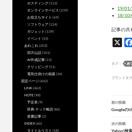
ホスティング
(113)
19/0
オンラインサービス
(239)
18/1
お役立ちサイト
(69)
ソフトウェア
(124)
記事の共
ガジェット
(139)
イベント
(33)
X
あれこれ
(203)
四方山話
(101)
AI作成記事
(15)
タグ：
終
クリッピング
(51)
電気仕掛けの箱庭
(36)
ブランドタ
固定ページ
(642)
LINK
(463)
NOTE
(98)
投
予定表
(9)
前の投稿
稿
辞典-テック略語
(86)
Google
覚書記事
(2)
ナ
INDEX
(66)
次の投稿
ビ
タイトルリスト
(18)
Yahoo!