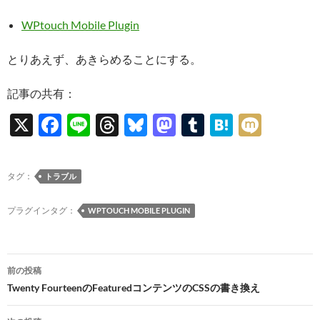
WPtouch Mobile Plugin
とりあえず、あきらめることにする。
記事の共有：
X
F
Li
T
Bl
M
T
H
M
ac
n
hr
u
as
u
at
ixi
e
e
e
es
to
m
e
タグ：
トラブル
b
a
k
d
bl
n
o
ds
y
o
r
a
プラグインタグ：
WPTOUCH MOBILE PLUGIN
o
n
k
投
前の投稿
稿
Twenty FourteenのFeaturedコンテンツのCSSの書き換え
ナ