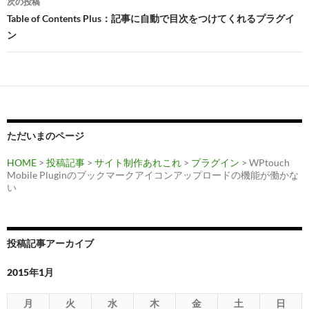
次の投稿
ビ
Table of Contents Plus：記事に自動で目次をつけてくれるプラグイ
ン
ゲ
ー
シ
ョ
ン
ただいまのページ
HOME
>
投稿記事
>
サイト制作あれこれ
>
プラグイン
> WPtouch
Mobile Pluginのブックマークアイコンアップロードの機能が働かな
い
投稿記事アーカイブ
2015年1月
月
火
水
木
金
土
日