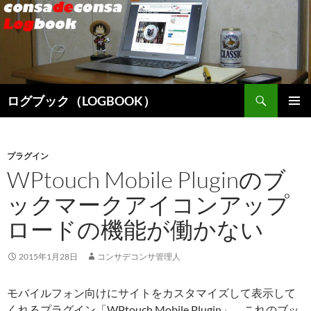
検
ログブック（LOGBOOK）
索
コ
メインメ
ン
ニュー
テ
ン
プラグイン
ツ
WPtouch Mobile Pluginのブ
へ
ックマークアイコンアップ
ス
キ
ロードの機能が働かない
ッ
プ
2015年1月28日
コンサデコンサ管理人
モバイルフォン向けにサイトをカスタマイズして表示して
くれるプラグイン「WPtouch Mobile Plugin」。これのブッ