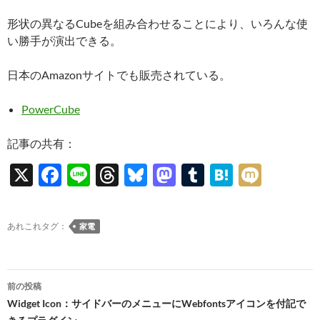
形状の異なるCubeを組み合わせることにより、いろんな使
い勝手が演出できる。
日本のAmazonサイトでも販売されている。
PowerCube
記事の共有：
X
F
Li
T
Bl
M
T
H
M
ac
n
hr
u
as
u
at
ixi
e
e
e
es
to
m
e
あれこれタグ：
家電
b
a
k
d
bl
n
o
ds
y
o
r
a
投
o
n
前の投稿
稿
Widget Icon：サイドバーのメニューにWebfontsアイコンを付記で
k