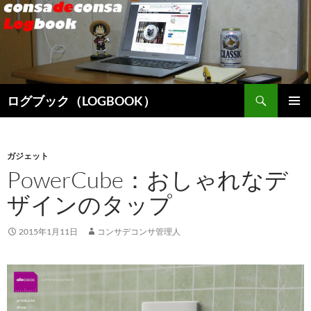
検
ログブック（LOGBOOK）
索
コ
メインメ
ン
ニュー
テ
ン
ガジェット
ツ
PowerCube：おしゃれなデ
へ
ザインのタップ
ス
キ
ッ
2015年1月11日
コンサデコンサ管理人
プ