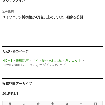
きるプラグイン
ナ
ビ
次の投稿
スミソニアン博物館が4万点以上のデジタル画像を公開
ゲ
ー
シ
ョ
ン
ただいまのページ
HOME
>
投稿記事
>
サイト制作あれこれ
>
ガジェット
>
PowerCube：おしゃれなデザインのタップ
投稿記事アーカイブ
2015年1月
月
火
水
木
金
土
日