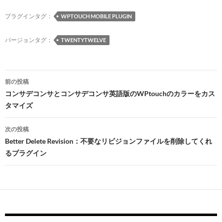
b
a
k
d
bl
n
o
ds
y
o
r
a
プラグインタグ：
WPTOUCH MOBILE PLUGIN
o
n
バージョンタグ：
TWENTYTWELVE
k
投
前の投稿
稿
コンサデコンサとコンサデコンサ英語版のWPtouchのカラーをカス
タマイズ
ナ
ビ
次の投稿
Better Delete Revision：不要なリビジョンファイルを削除してくれ
ゲ
るプラグイン
ー
シ
ョ
ン