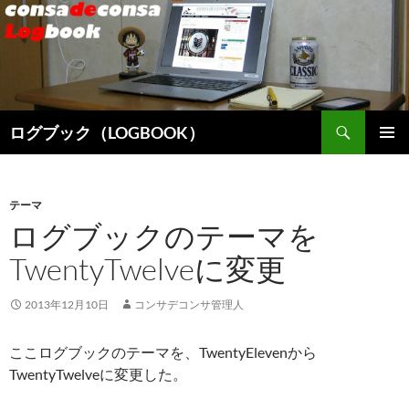
検
ログブック（LOGBOOK）
索
コ
メインメ
ン
ニュー
テ
ン
テーマ
ツ
ログブックのテーマを
へ
TwentyTwelveに変更
ス
キ
ッ
2013年12月10日
コンサデコンサ管理人
プ
ここログブックのテーマを、TwentyElevenから
TwentyTwelveに変更した。