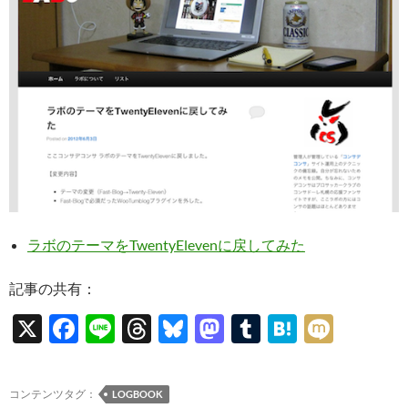
ラボのテーマをTwentyElevenに戻してみた
記事の共有：
X
F
Li
T
Bl
M
T
H
M
ac
n
hr
u
as
u
at
ixi
e
e
e
es
to
m
e
コンテンツタグ：
LOGBOOK