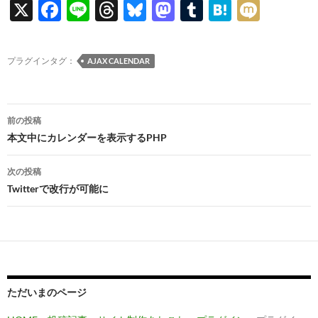
X
F
Li
T
Bl
M
T
H
M
ac
n
hr
u
as
u
at
ixi
e
e
e
es
to
m
e
プラグインタグ：
AJAX CALENDAR
b
a
k
d
bl
n
o
ds
y
o
r
a
投
o
n
前の投稿
稿
本文中にカレンダーを表示するPHP
k
ナ
次の投稿
ビ
Twitterで改行が可能に
ゲ
ー
シ
ョ
ただいまのページ
ン