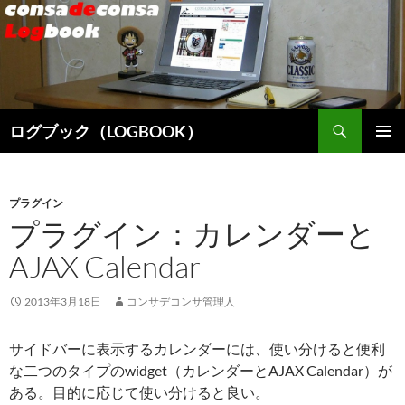
検
ログブック（LOGBOOK）
索
コ
メインメ
ン
ニュー
テ
ン
プラグイン
ツ
プラグイン：カレンダーと
へ
AJAX Calendar
ス
キ
ッ
2013年3月18日
コンサデコンサ管理人
プ
サイドバーに表示するカレンダーには、使い分けると便利
な二つのタイプのwidget（カレンダーとAJAX Calendar）が
ある。目的に応じて使い分けると良い。