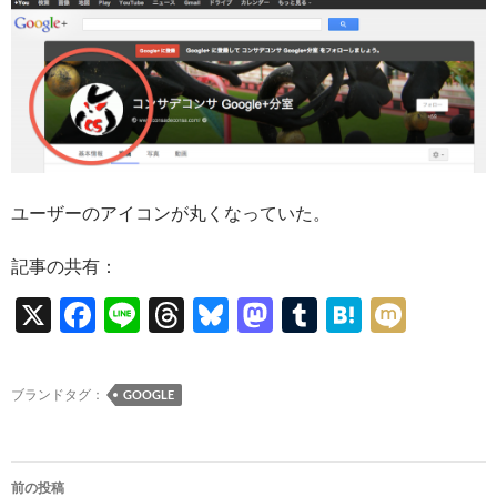
ユーザーのアイコンが丸くなっていた。
記事の共有：
X
F
Li
T
Bl
M
T
H
M
ac
n
hr
u
as
u
at
ixi
e
e
e
es
to
m
e
ブランドタグ：
GOOGLE
b
a
k
d
bl
n
o
ds
y
o
r
a
投
o
n
前の投稿