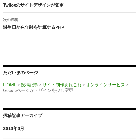
稿
Twilogのサイトデザインが変更
k
ナ
次の投稿
ビ
誕生日から年齢を計算するPHP
ゲ
ー
シ
ョ
ただいまのページ
ン
HOME
>
投稿記事
>
サイト制作あれこれ
>
オンラインサービス
>
Googleページがデザインを少し変更
投稿記事アーカイブ
2013年3月