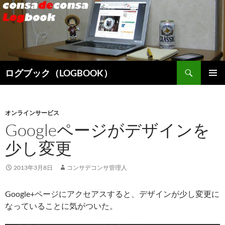
検
ログブック（LOGBOOK）
索
コ
メインメ
ン
ニュー
テ
ン
オンラインサービス
ツ
Googleページがデザインを
へ
少し変更
ス
キ
ッ
2013年3月8日
コンサデコンサ管理人
プ
Google+ページにアクセアスすると、デザインが少し変更に
なっていることに気がついた。