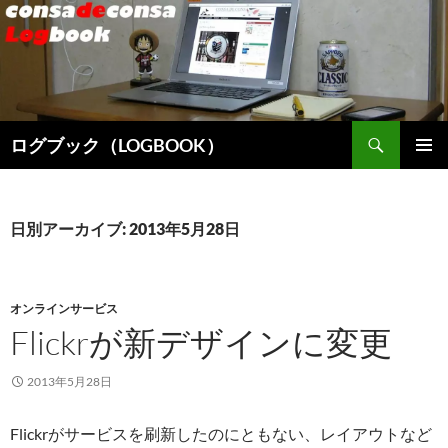
検
ログブック（LOGBOOK）
索
コ
メインメ
ン
ニュー
テ
ン
日別アーカイブ: 2013年5月28日
ツ
へ
ス
キ
オンラインサービス
ッ
Flickrが新デザインに変更
プ
2013年5月28日
Flickrがサービスを刷新したのにともない、レイアウトなど