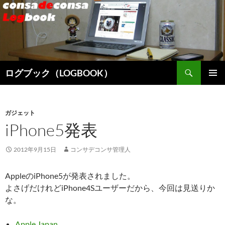
検
ログブック（LOGBOOK）
索
コ
メインメ
ン
ニュー
テ
ン
ガジェット
ツ
iPhone5発表
へ
ス
2012年9月15日
コンサデコンサ管理人
キ
ッ
AppleのiPhone5が発表されました。
プ
よさげだけれどiPhone4Sユーザーだから、今回は見送りか
な。
Apple Japan