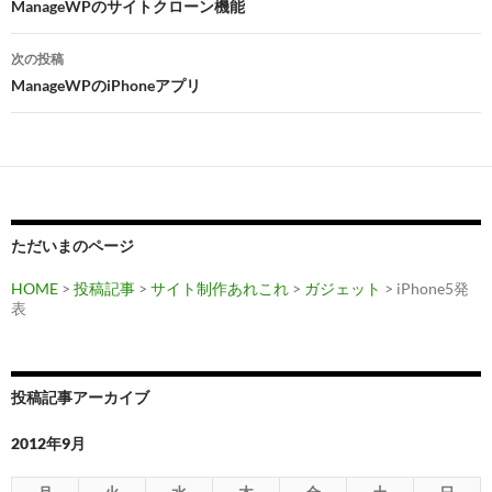
稿
ManageWPのサイトクローン機能
ナ
次の投稿
ビ
ManageWPのiPhoneアプリ
ゲ
ー
シ
ョ
ただいまのページ
ン
HOME
>
投稿記事
>
サイト制作あれこれ
>
ガジェット
> iPhone5発
表
投稿記事アーカイブ
2012年9月