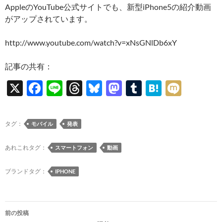
AppleのYouTube公式サイトでも、新型iPhone5の紹介動画
がアップされています。
http://www.youtube.com/watch?v=xNsGNlDb6xY
記事の共有：
X
F
Li
T
Bl
M
T
H
M
ac
n
hr
u
as
u
at
ixi
e
e
e
es
to
m
e
タグ：
モバイル
発表
b
a
k
d
bl
n
o
ds
y
o
r
a
あれこれタグ：
スマートフォン
動画
o
n
ブランドタグ：
IPHONE
k
投
前の投稿