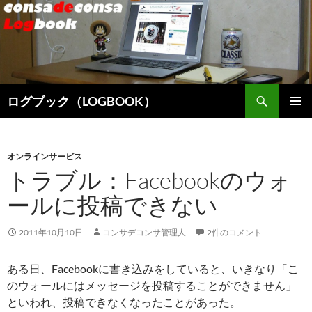
検
ログブック（LOGBOOK）
索
コ
メインメ
ン
ニュー
テ
ン
オンラインサービス
ツ
トラブル：Facebookのウォ
へ
ールに投稿できない
ス
キ
ッ
2011年10月10日
コンサデコンサ管理人
2件のコメント
プ
ある日、Facebookに書き込みをしていると、いきなり「こ
のウォールにはメッセージを投稿することができません」
といわれ、投稿できなくなったことがあった。