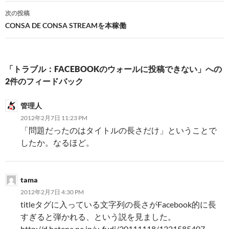
ビ
次の投稿
CONSA DE CONSA STREAMを本稼働
ゲ
ー
シ
「トラブル：FACEBOOKのウォールに投稿できない」への
2件のフィードバック
ョ
ン
管理人
2012年2月7日 11:23 PM
「問題だったのはタイトルの長さだけ」ということで
したか。なるほど。
tama
2012年2月7日 4:30 PM
titleタグに入っている文字列の長さがFacebook的に長
すぎると弾かれる、という説を見ました。
http://d.hatena.ne.jp/y_fudi/20111118/1321585407