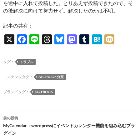
を途中に入れて投稿した。とりあえず投稿できたので、そ
の後解決に向けて努力せず。解決したのかは不明。
記事の共有：
X
F
Li
T
Bl
M
T
H
M
ac
n
hr
u
as
u
at
ixi
e
e
e
es
to
m
e
タグ：
トラブル
b
a
k
d
bl
n
o
ds
y
o
r
a
コンテンツタグ：
FACEBOOK分室
o
n
ブランドタグ：
FACEBOOK
k
投
前の投稿
稿
MyCalendar：wordpressにイベントカレンダー機能を組み込むプラ
グイン
ナ