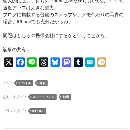
個人的には、手持ちのiPhoneは3Sだから買いかな。CPUの
速度アップは大きな魅力。
ブログに掲載する普段のスナップや、メモ代わりの写真の
場合、iPhoneでも充分だからね。
問題はどちらの携帯会社にするかということかな。
記事の共有：
X
F
Li
T
Bl
M
T
H
M
ac
n
hr
u
as
u
at
ixi
e
e
e
es
to
m
e
タグ：
モバイル
発表
b
a
k
d
bl
n
o
ds
y
o
r
a
あれこれタグ：
スマートフォン
動画
o
n
ブランドタグ：
IPHONE
k