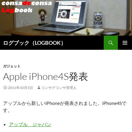
検
ログブック（LOGBOOK）
索
コ
メインメ
ン
ニュー
テ
ン
ガジェット
ツ
Apple iPhone4S発表
へ
ス
2011年10月5日
コンサデコンサ管理人
キ
ッ
アップルから新しいiPhoneが発表されました。iPhone4Sで
プ
す。
アップル ジャパン