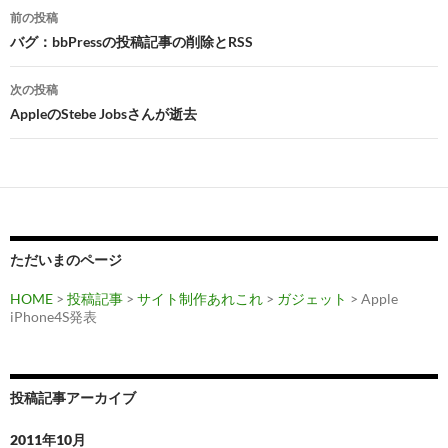
投
前の投稿
稿
バグ：bbPressの投稿記事の削除とRSS
ナ
次の投稿
ビ
AppleのStebe Jobsさんが逝去
ゲ
ー
シ
ョ
ただいまのページ
ン
HOME
>
投稿記事
>
サイト制作あれこれ
>
ガジェット
> Apple
iPhone4S発表
投稿記事アーカイブ
2011年10月