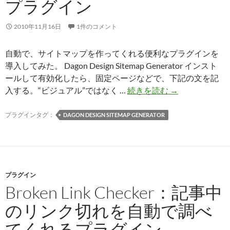
プラグイン
る
プ
2010年11月16日
1件のコメント
ラ
グ
自動で、サイトマップを作ってくれる便利なプラグインを
イ
導入してみた。 Dagon Design Sitemap Generator インスト
ン
ールして有効化したら、固定ページなどで、下記の文を記
Dagon
入する。“ビジュアル”ではなく …
続きを読む
→
Design
Sitemap
プラグインタグ：
DAGON DESIGN SITEMAP GENERATOR
Generator：
目
次
代
プラグイン
わ
Broken Link Checker：記事中
り
の
のリンク切れを自動で調べ
サ
てくれるプラグイン
イ