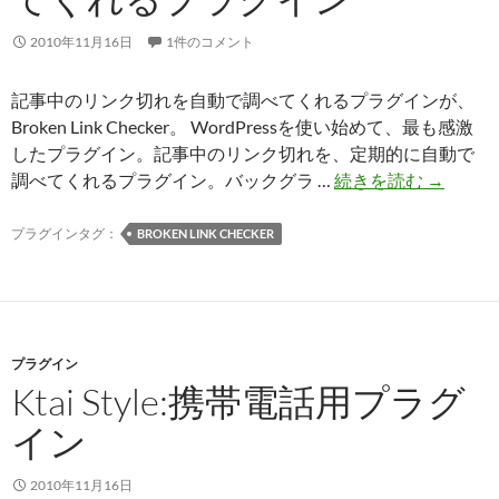
ト
マ
2010年11月16日
1件のコメント
ッ
プ
記事中のリンク切れを自動で調べてくれるプラグインが、
を
Broken Link Checker。 WordPressを使い始めて、最も感激
作
したプラグイン。記事中のリンク切れを、定期的に自動で
っ
Broken
調べてくれるプラグイン。バックグラ …
続きを読む
→
て
Link
く
Checker
プラグインタグ：
BROKEN LINK CHECKER
れ
記
る
事
プ
中
ラ
の
グ
プラグイン
リ
Ktai Style:携帯電話用プラグ
イ
ン
ン
ク
イン
切
れ
2010年11月16日