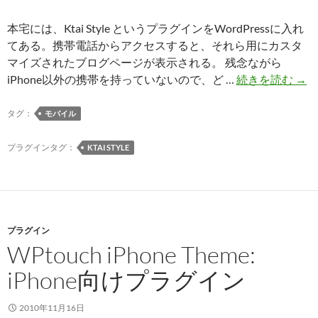
を
自
本宅には、Ktai Style というプラグインをWordPressに入れ
動
てある。携帯電話からアクセスすると、それら用にカスタ
で
マイズされたブログページが表示される。 残念ながら
調
Ktai
iPhone以外の携帯を持っていないので、ど …
続きを読む
→
べ
Style
て
携
タグ：
モバイル
く
帯
れ
電
プラグインタグ：
KTAI STYLE
る
話
プ
用
ラ
プ
グ
ラ
イ
プラグイン
グ
ン
WPtouch iPhone Theme:
イ
ン
iPhone向けプラグイン
2010年11月16日