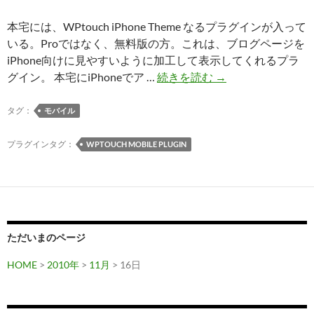
本宅には、WPtouch iPhone Theme なるプラグインが入って
いる。Proではなく、無料版の方。これは、ブログページを
iPhone向けに見やすいように加工して表示してくれるプラ
WPtouch
グイン。 本宅にiPhoneでア …
続きを読む
→
iPhone
Theme:
タグ：
モバイル
iPhone
向
プラグインタグ：
WPTOUCH MOBILE PLUGIN
け
プ
ラ
グ
イ
ただいまのページ
ン
HOME
>
2010年
>
11月
> 16日