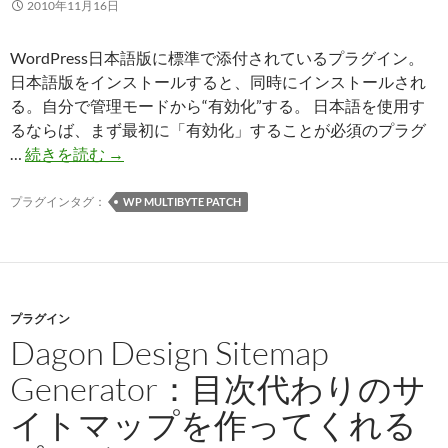
2010年11月16日
WordPress日本語版に標準で添付されているプラグイン。
日本語版をインストールすると、同時にインストールされ
る。自分で管理モードから“有効化”する。 日本語を使用す
るならば、まず最初に「有効化」することが必須のプラグ
WP
…
続きを読む
→
Multibyte
Patch：
プラグインタグ：
WP MULTIBYTE PATCH
日
本
語
に
プラグイン
対
Dagon Design Sitemap
応
し
Generator：目次代わりのサ
て
イトマップを作ってくれる
く
れ