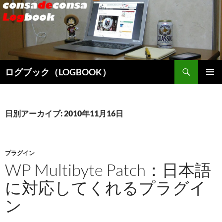
検
ログブック（LOGBOOK）
索
コ
メインメ
ン
ニュー
テ
ン
日別アーカイブ: 2010年11月16日
ツ
へ
ス
キ
プラグイン
ッ
WP Multibyte Patch：日本語
プ
に対応してくれるプラグイ
ン