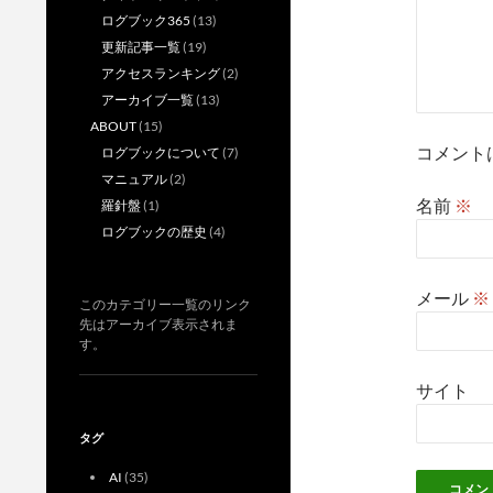
ログブック365
(13)
更新記事一覧
(19)
アクセスランキング
(2)
アーカイブ一覧
(13)
ABOUT
(15)
コメント
ログブックについて
(7)
マニュアル
(2)
名前
※
羅針盤
(1)
ログブックの歴史
(4)
メール
※
このカテゴリー一覧のリンク
先はアーカイブ表示されま
す。
サイト
タグ
AI
(35)