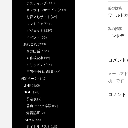
ホスティング
(113)
投
前の投稿
オンラインサービス
(239)
稿
ワールドカ
お役立ちサイト
(69)
ソフトウェア
(124)
ナ
次の投稿
ガジェット
(139)
ビ
コンサデコン
イベント
(33)
ゲ
あれこれ
(203)
四方山話
(101)
ー
AI作成記事
(15)
コメント
シ
クリッピング
(51)
電気仕掛けの箱庭
(36)
メールアド
ョ
固定ページ
(642)
項目です
ン
LINK
(463)
NOTE
(98)
コメント
予定表
(9)
辞典-テック略語
(86)
覚書記事
(2)
INDEX
(66)
タイトルリスト
(18)