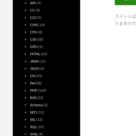
API
(9)
CC
(9)
コメントは
CGI
(5)
りますので
CMS
(13)
CPU
(8)
CSS
(58)
GPU
(5)
HTML
(29)
JAVA
(11)
JSON
(4)
OS
(45)
Perl
(8)
PHP
(169)
RSS
(22)
Schema
(3)
SEO
(11)
SSL
(13)
SQL
(31)
XML
(4)