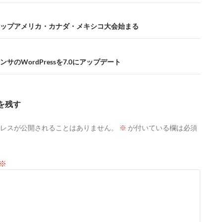
b
a
k
d
bl
n
o
ds
y
o
r
a
ップアメリカ・カナダ・メキシコ大会始まる
o
n
k
サのWordPressを7.0にアップデート
を残す
レスが公開されることはありません。
※
が付いている欄は必須
※