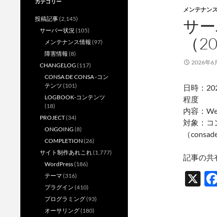
カテゴリー
メンテナン
投稿記事
(2,145)
サー
サーバー状況
(105)
（20
メンテナンス情報
(97)
障害情報
(8)
2026年6
CHANGELOG
(117)
CONSA DE CONSA -コン
テンツ
(101)
日時：202
LOGBOOK-コンテンツ
程度
(18)
内容：W
PROJECT
(34)
対象：コン
ONGOING
(8)
（consade
COMPLETION
(26)
サイト制作あれこれ
(1,777)
記事の共
WordPress
(186)
X
テーマ
(316)
プラグイン
(410)
プログラミング
(93)
オーサリング
(180)