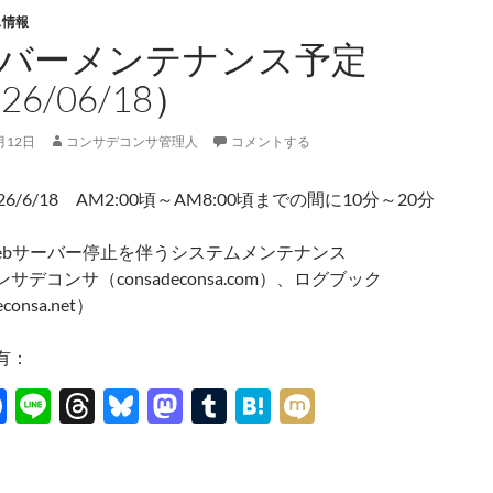
ス情報
バーメンテナンス予定
26/06/18）
月12日
コンサデコンサ管理人
コメントする
6/6/18 AM2:00頃～AM8:00頃までの間に10分～20分
ebサーバー停止を伴うシステムメンテナンス
サデコンサ（consadeconsa.com）、ログブック
consa.net）
有：
F
Li
T
Bl
M
T
H
M
ac
n
hr
u
as
u
at
ixi
e
e
e
es
to
m
e