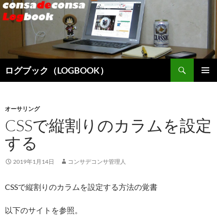
検
ログブック（LOGBOOK）
索
コ
メインメ
ン
ニュー
テ
ン
オーサリング
ツ
CSSで縦割りのカラムを設定
へ
する
ス
キ
ッ
2019年1月14日
コンサデコンサ管理人
プ
CSSで縦割りのカラムを設定する方法の覚書
以下のサイトを参照。