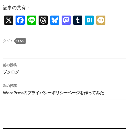
記事の共有：
X
F
Li
T
Bl
M
T
H
M
ac
n
hr
u
as
u
at
ixi
e
e
e
es
to
m
e
タグ：
CSS
b
a
k
d
bl
n
o
ds
y
o
r
a
投
o
n
前の投稿
稿
ブクログ
k
ナ
次の投稿
ビ
WordPressのプライバシーポリシーページを作ってみた
ゲ
ー
シ