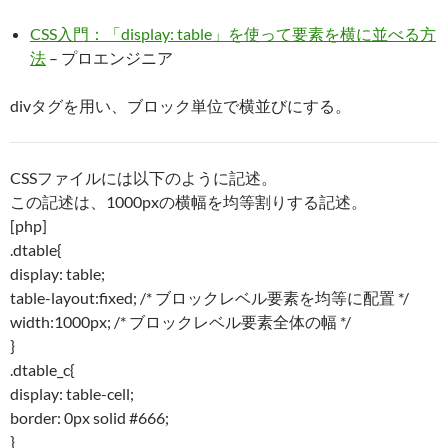
CSS入門：「display: table」を使って要素を横に並べる方
法
– プロエンジニア
divタグを用い、ブロック単位で横並びにする。
CSSファイルには以下のように記述。
この記述は、1000pxの横幅を均等割りする記述。
[php]
.dtable{
display: table;
table-layout:fixed; /* ブロックレベル要素を均等に配置 */
width:1000px; /* ブロックレベル要素全体の幅 */
}
.dtable_c{
display: table-cell;
border: 0px solid #666;
}