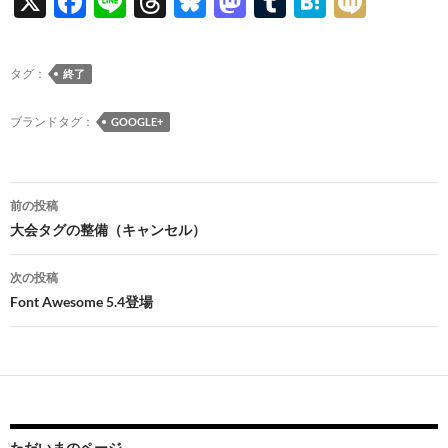
X
F
Li
T
Bl
M
T
H
M
ac
n
hr
u
as
u
at
ixi
e
e
e
es
to
m
e
タグ：
終了
b
a
k
d
bl
n
o
ds
y
o
r
a
ブランドタグ：
GOOGLE+
o
n
k
投
前の投稿
稿
大会タグの整備（キャンセル）
ナ
次の投稿
ビ
Font Awesome 5.4登場
ゲ
ー
シ
ョ
ただいまのページ