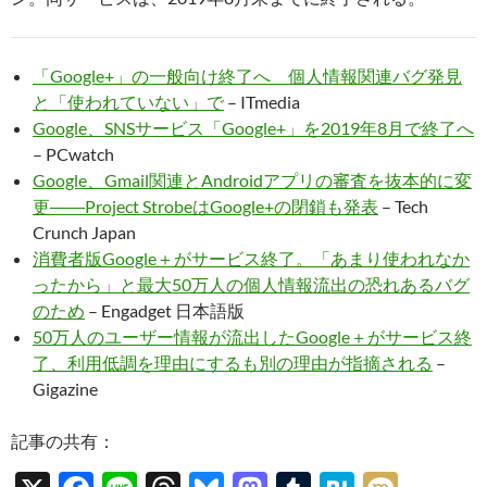
「Google+」の一般向け終了へ 個人情報関連バグ発見
と「使われていない」で
– ITmedia
Google、SNSサービス「Google+」を2019年8月で終了へ
– PCwatch
Google、Gmail関連とAndroidアプリの審査を抜本的に変
更――Project StrobeはGoogle+の閉鎖も発表
– Tech
Crunch Japan
消費者版Google＋がサービス終了。「あまり使われなか
ったから」と最大50万人の個人情報流出の恐れあるバグ
のため
– Engadget 日本語版
50万人のユーザー情報が流出したGoogle＋がサービス終
了、利用低調を理由にするも別の理由が指摘される
–
Gigazine
記事の共有：