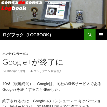
検
ログブック（LOGBOOK）
索
コ
メインメ
ン
ニュー
テ
ン
オンラインサービス
ツ
Google+が終了に
へ
ス
2018年10月9日
コンサデコンサ管理人
キ
ッ
10/8（現地時間）、Googleは、同社のSNSサービスである
プ
Google+を終了すること発表した。
終了されるのは、Google+のコンシューマー向けバージョ
ン。同サービスは、2019年8月末までに終了される。