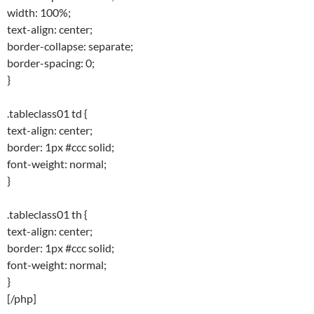
width: 100%;
text-align: center;
border-collapse: separate;
border-spacing: 0;
}
.tableclass01 td {
text-align: center;
border: 1px #ccc solid;
font-weight: normal;
}
.tableclass01 th {
text-align: center;
border: 1px #ccc solid;
font-weight: normal;
}
[/php]