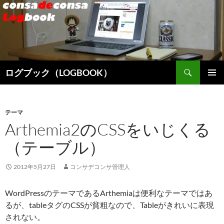
検
ログブック（LOGBOOK）
索
コ
メインメ
ン
ニュー
テ
ン
テーマ
ツ
Arthemia2のCSSをいじくる
へ
（テーブル）
ス
キ
ッ
2012年5月27日
コンサデコンサ管理人
プ
WordPressのテーマであるArthemiaは便利なテーマではあ
るが、tableタグのCSSが貧粗なので、Tableがきれいに表現
されない。