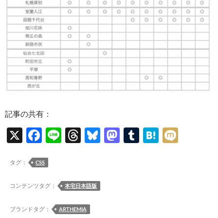
記事の共有：
X
F
Li
T
Bl
M
T
H
M
ac
n
hr
u
as
u
at
ixi
e
e
e
es
to
m
e
タグ：
CSS
b
a
k
d
bl
n
コンテンツタグ：
本宅日本語版
o
ds
y
o
r
a
o
n
ブランドタグ：
ARTHEMIA