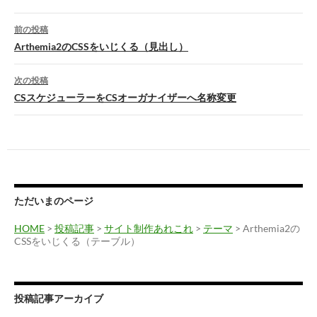
k
投
前の投稿
稿
Arthemia2のCSSをいじくる（見出し）
ナ
次の投稿
ビ
CSスケジューラーをCSオーガナイザーへ名称変更
ゲ
ー
シ
ョ
ただいまのページ
ン
HOME
>
投稿記事
>
サイト制作あれこれ
>
テーマ
> Arthemia2の
CSSをいじくる（テーブル）
投稿記事アーカイブ