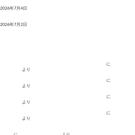
プラグイン
2026年7月4日
サイトが落ちた
2026年7月2日
最近のコメント
ワールドカップアメリカ・カナダ・メキシコ大会始まる
に
コンサデコ
ンサ管理人
より
ワールドカップアメリカ・カナダ・メキシコ大会始まる
に
コンサデコ
ンサ管理人
より
ワールドカップアメリカ・カナダ・メキシコ大会始まる
に
コンサデコ
ンサ管理人
より
ワールドカップアメリカ・カナダ・メキシコ大会始まる
に
コンサデコ
ンサ管理人
より
Classic Widgets：ウィジェットのエディタ画面を従来の表示に戻すプラ
グイン
に
コンサデコンサ管理人
より