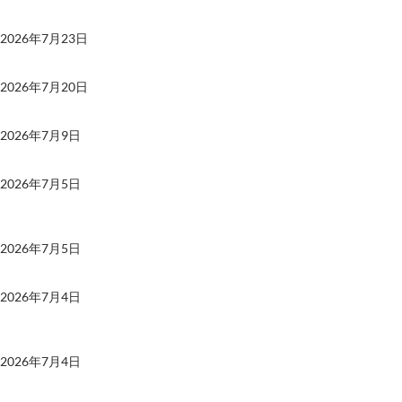
サーバーメンテナンス予定（2026/07/29）
2026年7月23日
WordPress 7.0.2リリース（セキュリティアップデート）
2026年7月20日
緊急サーバーメンテナンス実施（2026/07/09）
2026年7月9日
緊急サーバーメンテナンス実施（2026/07/05）
2026年7月5日
WordPressのサイトヘルスが「自動読み込みオプションはパフォーマン
スに影響を与える可能性があります」と言ってきた
2026年7月5日
The SEO Framework：不親切だけど超軽いSEO対策プラグイン
2026年7月4日
Advanced Database Cleaner：WordPressの肥大化したデータベースを
クリーンアップする最適化プラグイン
2026年7月4日
Widget Visibility Control：ウィジェットを表示・非表示を指定できる