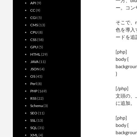
一方、bl
API
(9)
ー。コン
CC
(9)
CGI
(5)
そこで、ra
CMS
(13)
色を導入す
CPU
(8)
ードを追
CSS
(58)
GPU
(5)
[php]
HTML
(29)
body {
JAVA
(11)
backgrou
JSON
(4)
}
OS
(45)
Perl
(8)
[/php]
PHP
(169)
文頭の、
RSS
(22)
に追加。
Schema
(3)
SEO
(11)
[php]
SSL
(13)
body {
SQL
(31)
backgrou
XML
(4)