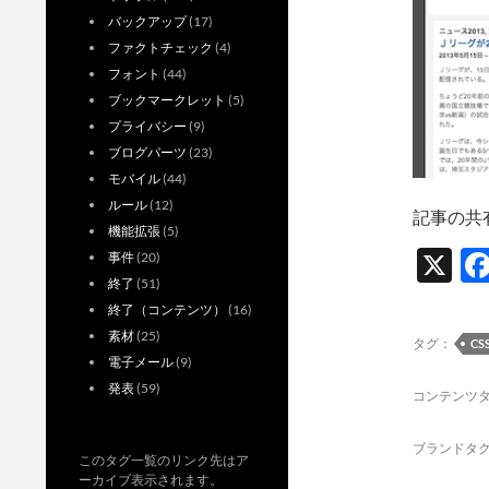
バックアップ
(17)
ファクトチェック
(4)
フォント
(44)
ブックマークレット
(5)
プライバシー
(9)
ブログパーツ
(23)
モバイル
(44)
ルール
(12)
記事の共
機能拡張
(5)
X
事件
(20)
終了
(51)
終了（コンテンツ）
(16)
素材
(25)
タグ：
CS
電子メール
(9)
発表
(59)
コンテンツ
ブランドタ
このタグ一覧のリンク先はア
ーカイブ表示されます。