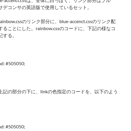
ue-accenct.cssは、全体に白っぽく、リンク部分はブル
サデコンサの英語版で使用しているセット。
inbow.cssのリンク部分に、blue-accenct.cssのリンク配
ることにした。rainbow.cssのコードに、下記の様なコ
記する。
nd: #505050;
上記の部分の下に、linkの色指定のコードを、以下のよう
nd: #505050;