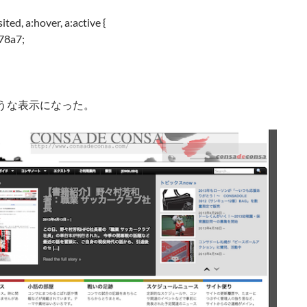
isited, a:hover, a:active {
c78a7;
うな表示になった。