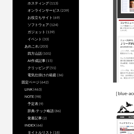
ホスティング
(113)
オンラインサービス
(239)
お役立ちサイト
(69)
ソフトウェア
(124)
ガジェット
(139)
イベント
(33)
あれこれ
(203)
四方山話
(101)
AI作成記事
(15)
クリッピング
(51)
電気仕掛けの箱庭
(36)
固定ページ
(642)
LINK
(463)
［blue-ac
NOTE
(98)
予定表
(9)
辞典-テック略語
(86)
覚書記事
(2)
INDEX
(66)
タイトルリスト
(18)