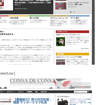
cenct.css］