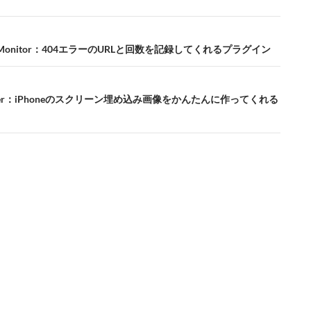
ror Monitor：404エラーのURLと回数を記録してくれるプラグイン
Taker：iPhoneのスクリーン埋め込み画像をかんたんに作ってくれる