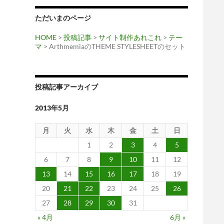
ただいまのページ
HOME
>
投稿記事
>
サイト制作あれこれ
>
テー
マ
> ArthmemiaのTHEME STYLESHEETのセット
投稿記事アーカイブ
2013年5月
月
火
水
木
金
土
日
1
2
3
4
5
6
7
8
9
10
11
12
13
14
15
16
17
18
19
20
21
22
23
24
25
26
27
28
29
30
31
« 4月
6月 »