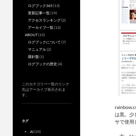
ログブック365
(13)
更新記事一覧
(19)
アクセスランキング
(2)
アーカイブ一覧
(13)
ABOUT
(15)
ログブックについて
(7)
マニュアル
(2)
羅針盤
(1)
ログブックの歴史
(4)
このカテゴリー一覧のリンク
先はアーカイブ表示されま
す。
rainb
は黒。少
サで使用
タグ
AI
(35)