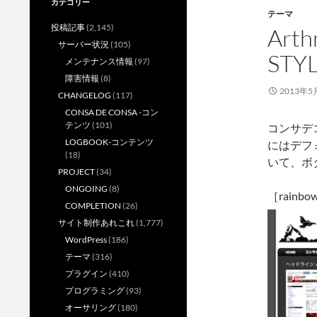
カテゴリー
テーマ
投稿記事
(2,145)
Art
サーバー状況
(105)
ST
メンテナンス情報
(97)
障害情報
(8)
2013年5
CHANGELOG
(117)
CONSA DE CONSA -コン
テンツ
(101)
コンサデコ
LOGBOOK-コンテンツ
にはデフ
(18)
いて、ボ
PROJECT
(34)
ONGOING
(8)
［rainbow
COMPLETION
(26)
サイト制作あれこれ
(1,777)
WordPress
(186)
テーマ
(316)
プラグイン
(410)
プログラミング
(93)
オーサリング
(180)