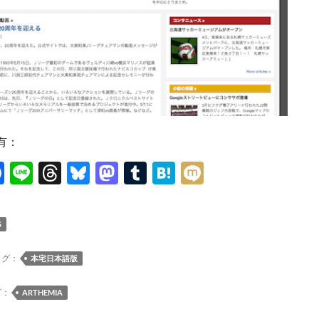
有：
F
Li
T
Bl
M
T
H
M
ac
n
hr
u
as
u
at
ixi
e
e
e
es
to
m
e
S
b
a
k
d
bl
n
o
ds
y
o
r
a
タグ：
本宅日本語版
o
n
グ：
ARTHEMIA
k