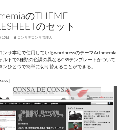
hmemiaのTHEME
YLESHEETのセット
月15日
コンサデコンサ管理人
ンサ本宅で使用しているwordpressのテーマArthmemia
ォルトで2種類の色調の異なるCSSテンプレートがついて
タンひとつで簡単に切り替えることができる。
.css］