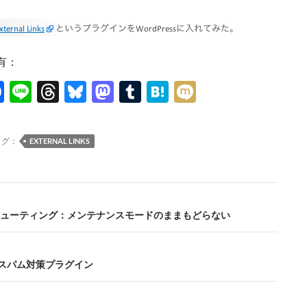
有：
F
Li
T
Bl
M
T
H
M
ac
n
hr
u
as
u
at
ixi
e
e
e
es
to
m
e
タグ：
EXTERNAL LINKS
b
a
k
d
bl
n
o
ds
y
o
r
a
o
n
ューティング：メンテナンスモードのままもどらない
k
t：スパム対策プラグイン