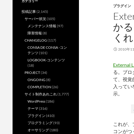
カテゴリー
プラグイン
投稿記事
(2,145)
Ext
サーバー状況
(105)
かる
メンテナンス情報
(97)
障害情報
(8)
くれ
CHANGELOG
(117)
CONSA DE CONSA -コン
2010年1
テンツ
(101)
LOGBOOK-コンテンツ
External L
(18)
る。ブロ
PROJECT
(34)
て、視覚
ONGOING
(8)
入っていな
COMPLETION
(26)
示。
サイト制作あれこれ
(1,777)
WordPress
(186)
テーマ
(316)
プラグイン
(410)
プログラミング
(93)
これが、
オーサリング
(180)
コンがつ