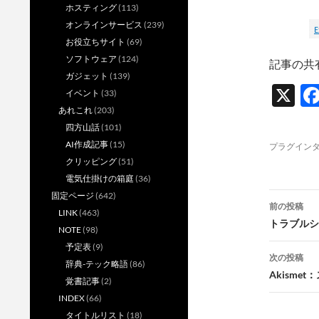
ホスティング
(113)
オンラインサービス
(239)
お役立ちサイト
(69)
ソフトウェア
(124)
記事の共
ガジェット
(139)
X
イベント
(33)
あれこれ
(203)
四方山話
(101)
AI作成記事
(15)
プラグイン
クリッピング
(51)
電気仕掛けの箱庭
(36)
投
固定ページ
(642)
前の投稿
LINK
(463)
稿
トラブルシ
NOTE
(98)
ナ
予定表
(9)
次の投稿
辞典-テック略語
(86)
ビ
Akisme
覚書記事
(2)
ゲ
INDEX
(66)
タイトルリスト
(18)