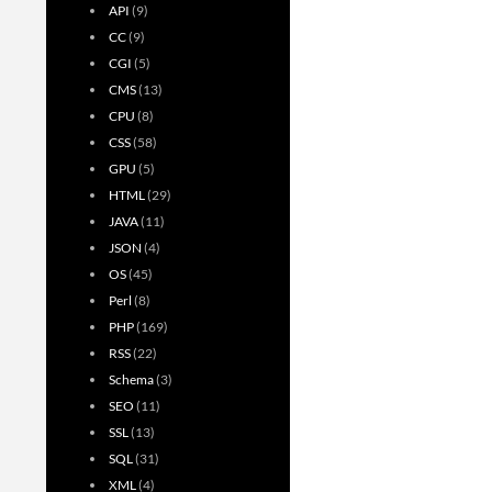
API
(9)
CC
(9)
CGI
(5)
CMS
(13)
CPU
(8)
CSS
(58)
GPU
(5)
HTML
(29)
JAVA
(11)
JSON
(4)
OS
(45)
Perl
(8)
PHP
(169)
RSS
(22)
Schema
(3)
SEO
(11)
SSL
(13)
SQL
(31)
XML
(4)