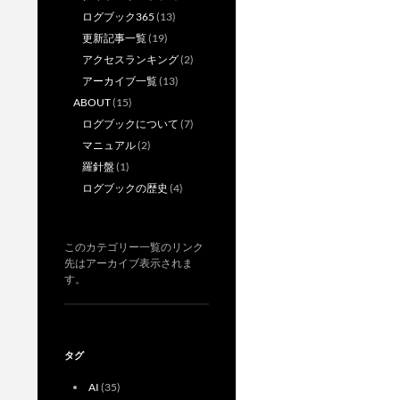
ー
ログブック365
(13)
シ
更新記事一覧
(19)
アクセスランキング
(2)
ョ
アーカイブ一覧
(13)
ン
ABOUT
(15)
ログブックについて
(7)
マニュアル
(2)
羅針盤
(1)
ログブックの歴史
(4)
このカテゴリー一覧のリンク
先はアーカイブ表示されま
す。
タグ
AI
(35)