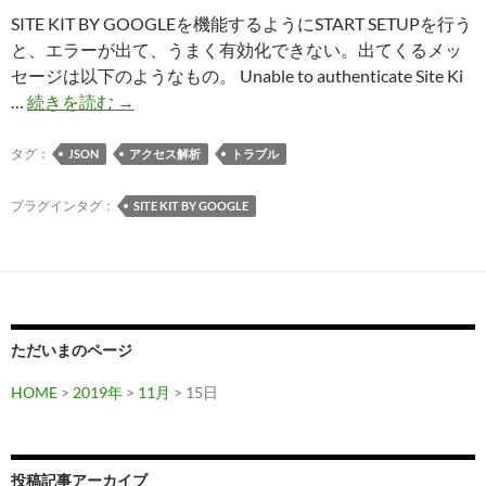
SITE KIT BY GOOGLEを機能するようにSTART SETUPを行う
と、エラーが出て、うまく有効化できない。出てくるメッ
セージは以下のようなもの。 Unable to authenticate Site Ki
Site
…
続きを読む
→
Kit
by
タグ：
JSON
アクセス解析
トラブル
Google
の
プラグインタグ：
SITE KIT BY GOOGLE
START
SETUP
で
エ
ラ
ただいまのページ
ー
が
HOME
>
2019年
>
11月
> 15日
出
る
投稿記事アーカイブ