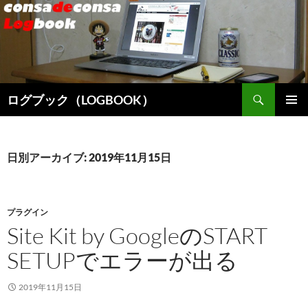
検
ログブック（LOGBOOK）
索
コ
メインメ
ン
ニュー
テ
ン
日別アーカイブ: 2019年11月15日
ツ
へ
ス
キ
プラグイン
ッ
Site Kit by GoogleのSTART
プ
SETUPでエラーが出る
2019年11月15日