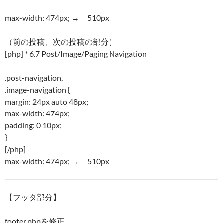
max-width: 474px; → 510px
（前の投稿、次の投稿の部分）
[php] * 6.7 Post/Image/Paging Navigation
.post-navigation,
.image-navigation {
margin: 24px auto 48px;
max-width: 474px;
padding: 0 10px;
}
[/php]
max-width: 474px; → 510px
【フッタ部分】
footer.phpを修正。