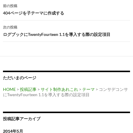
投
前の投稿
稿
404ページを子テーマに作成する
ナ
次の投稿
ビ
ログブックにTwentyFourteen 1.1を導入する際の設定項目
ゲ
ー
シ
ョ
ただいまのページ
ン
HOME
>
投稿記事
>
サイト制作あれこれ
>
テーマ
> コンサデコンサ
にTwentyFourteen 1.1を導入する際の設定項目
投稿記事アーカイブ
2014年5月