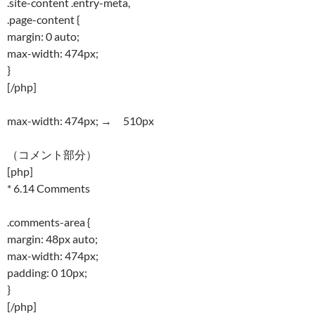
.site-content .entry-meta,
.page-content {
margin: 0 auto;
max-width: 474px;
}
[/php]
max-width: 474px; → 510px
（コメント部分）
[php]
* 6.14 Comments
.comments-area {
margin: 48px auto;
max-width: 474px;
padding: 0 10px;
}
[/php]