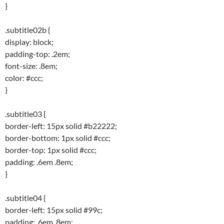
}
.subtitle02b {
display: block;
padding-top: .2em;
font-size: .8em;
color: #ccc;
}
.subtitle03 {
border-left: 15px solid #b22222;
border-bottom: 1px solid #ccc;
border-top: 1px solid #ccc;
padding: .6em .8em;
}
.subtitle04 {
border-left: 15px solid #99c;
padding: .6em .8em;