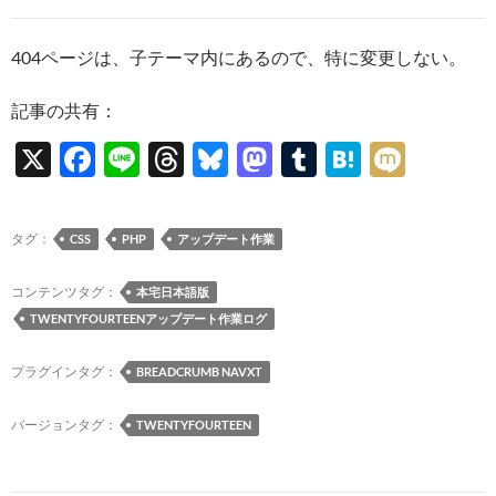
404ページは、子テーマ内にあるので、特に変更しない。
記事の共有：
X
F
Li
T
Bl
M
T
H
M
ac
n
hr
u
as
u
at
ixi
e
e
e
es
to
m
e
タグ：
CSS
PHP
アップデート作業
b
a
k
d
bl
n
o
ds
y
o
r
a
コンテンツタグ：
本宅日本語版
TWENTYFOURTEENアップデート作業ログ
o
n
k
プラグインタグ：
BREADCRUMB NAVXT
バージョンタグ：
TWENTYFOURTEEN