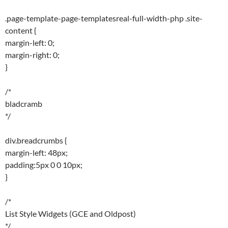
.page-template-page-templatesreal-full-width-php .site-
content {
margin-left: 0;
margin-right: 0;
}
/*
bladcramb
*/
div.breadcrumbs {
margin-left: 48px;
padding:5px 0 0 10px;
}
/*
List Style Widgets (GCE and Oldpost)
*/