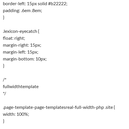
border-left: 15px solid #b22222;
padding: .6em .8em;
}
.lexicon-eyecatch {
float: right;
margin-right: 15px;
margin-left: 15px;
margin-bottom: 10px;
}
/*
fullwidthtemplate
*/
.page-template-page-templatesreal-full-width-php .site {
width: 100%;
}