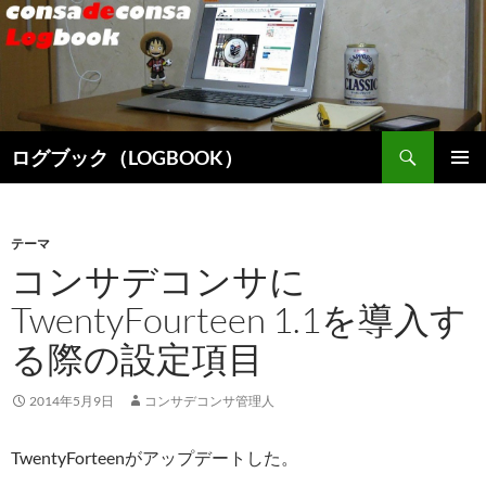
検
ログブック（LOGBOOK）
索
コ
メインメ
ン
ニュー
テ
ン
テーマ
ツ
コンサデコンサに
へ
TwentyFourteen 1.1を導入す
ス
キ
る際の設定項目
ッ
プ
2014年5月9日
コンサデコンサ管理人
TwentyForteenがアップデートした。