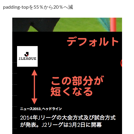
padding-topを55％から20％へ減