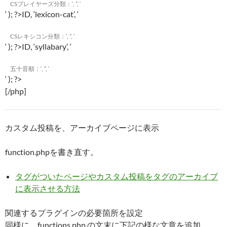
CSプレイヤーズ分類：
‘, ”, ‘
‘ ); ?>
ID, ‘lexicon-cat’, ‘
CSレキシコン分類：
‘, ”, ‘
‘ ); ?>
ID, ‘syllabary’, ‘
五十音順：
‘, ”, ‘
‘ ); ?>
[/php]
カスタム投稿を、アーカイブページに表示
function.phpを書き直す。
タグがついたページやカスタム投稿をタグのアーカイブ
に表示させる方法
関連するプラグインの必要箇所を設定
同様に、functions.php の文末に下記の様な文章を追加。