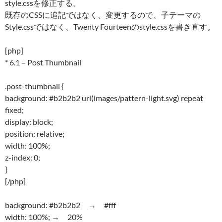
style.cssを修正する。
既存のCSSに追記ではなく、変更するので、子テーマの
Style.cssではなく、Twenty Fourteenのstyle.cssを書き直す。
[php]
* 6.1 – Post Thumbnail
.post-thumbnail {
background: #b2b2b2 url(images/pattern-light.svg) repeat
fixed;
display: block;
position: relative;
width: 100%;
z-index: 0;
}
[/php]
background: #b2b2b2 → #fff
width: 100%; → 20%