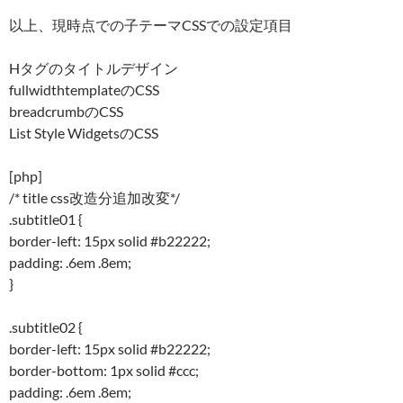
以上、現時点での子テーマCSSでの設定項目
Hタグのタイトルデザイン
fullwidthtemplateのCSS
breadcrumbのCSS
List Style WidgetsのCSS
[php]
/* title css改造分追加改変*/
.subtitle01 {
border-left: 15px solid #b22222;
padding: .6em .8em;
}
.subtitle02 {
border-left: 15px solid #b22222;
border-bottom: 1px solid #ccc;
padding: .6em .8em;