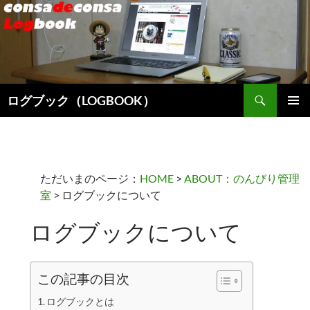
検
ログブック（LOGBOOK）
索
コ
メインメ
ン
ニュー
テ
ン
ツ
ただいまのページ：
HOME
>
ABOUT：のんびり管理
へ
室
> ログブックについて
ス
キ
ログブックについて
ッ
プ
この記事の目次
ログブックとは