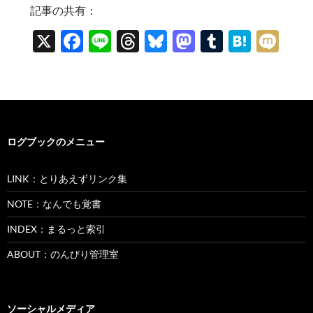
記事の共有：
X
F
Li
T
Bl
M
T
H
M
ac
n
hr
u
as
u
at
ixi
e
e
e
es
to
m
e
b
a
k
d
bl
n
o
ds
y
o
r
a
ログブックのメニュー
o
n
k
LINK：とりあえずリンク集
NOTE：なんでも覚書
INDEX：まるっと索引
ABOUT：のんびり管理室
ソーシャルメディア